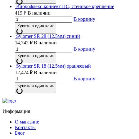
Виброфлекс-коннект ПС, стеновое крепление
419
₽
В наличии
В корзину
Купить в один клик
Sylomer SR 28 (12,5мм) синий
14,742
₽
В наличии
В корзину
Купить в один клик
Sylomer SR 18 (12,5мм) оранжевый
12,474
₽
В наличии
В корзину
Купить в один клик
Информация
О магазине
Контакты
Блог