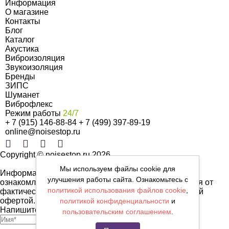
Информация
О магазине
Контакты
Блог
Каталог
Акустика
Виброизоляция
Звукоизоляция
Бренды
ЗИПС
Шуманет
Виброфлекс
Режим работы
24/7
+ 7 (915) 146-88-84
+ 7 (499) 397-89-19
online@noisestop.ru
Copyright © noisestop.ru 2026.
Мы используем файлы cookie для
Информация о товарах на сайте приведена в целях
улучшения работы сайта. Ознакомьтесь с
ознакомленияя. Фотографии, цвета могут отличаться от
политикой использования файлов cookie
,
фактических характеристик и не являются публичной
офертой.
политикой конфиденциальности
и
Напишите нам сообщение
пользовательским соглашением
.