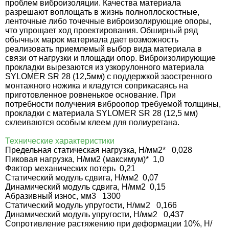
проблем виброизоляции. Качества материала
разрешают воплощать в жизнь полноплоскостные,
ленточные либо точечные виброизолирующие опоры,
что упрощает ход проектирования. Обширный ряд
обычных марок материала дает возможность
реализовать приемлемый выбор вида материала в
связи от нагрузки и площади опор.
Виброизолирующие
прокладки вырезаются из узкорулонного материала
SYLOMER SR 28 (12,5мм) с поддержкой заостренного
монтажного ножика и кладутся соприкасаясь на
приготовленное ровненькое основание. При
потребности получения виброопор требуемой толщины,
прокладки с материала SYLOMER SR 28 (12,5 мм)
склеиваются особым клеем для полиуретана.
Технические характеристики
Предельная статическая нагрузка, Н/мм2* 0,028
Пиковая нагрузка, Н/мм2 (максимум)* 1,0
Фактор механических потерь 0,21
Статический модуль сдвига, Н/мм2 0,07
Динамический модуль сдвига, Н/мм2 0,15
Абразивный износ, мм3 1300
Статический модуль упругости, Н/мм2 0,166
Динамический модуль упругости, Н/мм2 0,437
Сопротивление растяжению при деформации 10%, Н/