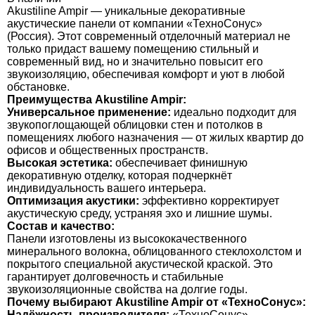
Akustiline Ampir — уникальные декоративные
акустические панели от компании «ТехноСонус»
(Россия). Этот современный отделочный материал не
только придаст вашему помещению стильный и
современный вид, но и значительно повысит его
звукоизоляцию, обеспечивая комфорт и уют в любой
обстановке.
Преимущества Akustiline Ampir:
Универсальное применение:
идеально подходит для
звукопоглощающей облицовки стен и потолков в
помещениях любого назначения — от жилых квартир до
офисов и общественных пространств.
Высокая эстетика:
обеспечивает финишную
декоративную отделку, которая подчеркнёт
индивидуальность вашего интерьера.
Оптимизация акустики:
эффективно корректирует
акустическую среду, устраняя эхо и лишние шумы.
Состав и качество:
Панели изготовлены из высококачественного
минерального волокна, облицованного стеклохолстом и
покрытого специальной акустической краской. Это
гарантирует долговечность и стабильные
звукоизоляционные свойства на долгие годы.
Почему выбирают Akustiline Ampir от «ТехноСонус»:
Надёжность производителя:
«ТехноСонус» —