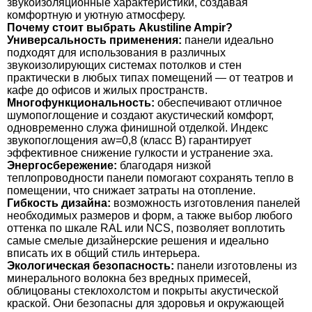
звукоизоляционные характеристики, создавая
комфортную и уютную атмосферу.
Почему стоит выбрать Akustiline Ampir?
Универсальность применения:
панели идеально
подходят для использования в различных
звукоизолирующих системах потолков и стен
практически в любых типах помещений — от театров и
кафе до офисов и жилых пространств.
Многофункциональность:
обеспечивают отличное
шумопоглощение и создают акустический комфорт,
одновременно служа финишной отделкой. Индекс
звукопоглощения aw=0,8 (класс В) гарантирует
эффективное снижение гулкости и устранение эха.
Энергосбережение:
благодаря низкой
теплопроводности панели помогают сохранять тепло в
помещении, что снижает затраты на отопление.
Гибкость дизайна:
возможность изготовления панелей
необходимых размеров и форм, а также выбор любого
оттенка по шкале RAL или NCS, позволяет воплотить
самые смелые дизайнерские решения и идеально
вписать их в общий стиль интерьера.
Экологическая безопасность:
панели изготовлены из
минерального волокна без вредных примесей,
облицованы стеклохолстом и покрыты акустической
краской. Они безопасны для здоровья и окружающей