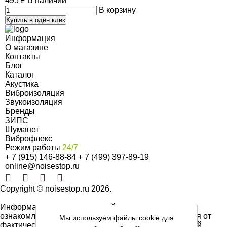
495
₽
В наличии
В корзину
Купить в один клик
Информация
О магазине
Контакты
Блог
Каталог
Акустика
Виброизоляция
Звукоизоляция
Бренды
ЗИПС
Шуманет
Виброфлекс
Режим работы
24/7
+ 7 (915) 146-88-84
+ 7 (499) 397-89-19
online@noisestop.ru
Copyright © noisestop.ru 2026.
Информация о товарах на сайте приведена в целях
ознакомленияя. Фотографии, цвета могут отличаться от
Мы используем файлы cookie для
фактических характеристик и не являются публичной