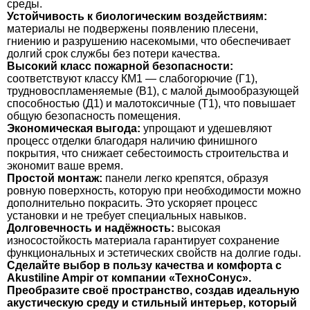
среды.
Устойчивость к биологическим воздействиям:
материалы не подвержены появлению плесени,
гниению и разрушению насекомыми, что обеспечивает
долгий срок службы без потери качества.
Высокий класс пожарной безопасности:
соответствуют классу КМ1 — слабогорючие (Г1),
трудновоспламеняемые (В1), с малой дымообразующей
способностью (Д1) и малотоксичные (Т1), что повышает
общую безопасность помещения.
Экономическая выгода:
упрощают и удешевляют
процесс отделки благодаря наличию финишного
покрытия, что снижает себестоимость строительства и
экономит ваше время.
Простой монтаж:
панели легко крепятся, образуя
ровную поверхность, которую при необходимости можно
дополнительно покрасить. Это ускоряет процесс
установки и не требует специальных навыков.
Долговечность и надёжность:
высокая
износостойкость материала гарантирует сохранение
функциональных и эстетических свойств на долгие годы.
Сделайте выбор в пользу качества и комфорта с
Akustiline Ampir от компании «ТехноСонус».
Преобразите своё пространство, создав идеальную
акустическую среду и стильный интерьер, который