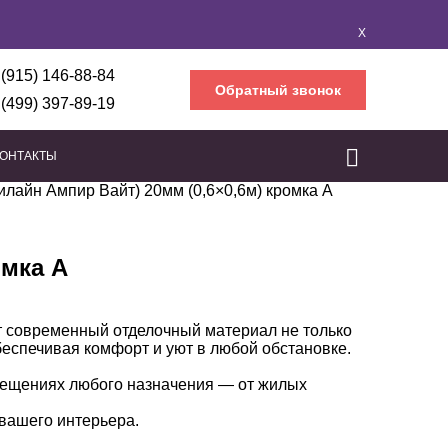
X
 (915) 146-88-84
Обратный звонок
 (499) 397-89-19
КОНТАКТЫ
стилайн Ампир Вайт) 20мм (0,6×0,6м) кромка А
оляторы
ртона
ования
Бескаркасная звукоизоляция
Звукоизоляционные мембраны
Звукоизоляционные панели
Звукоизоляционный герметик
Звукоизоляция воздуховодов
Звукоизоляция перегородок
Бескаркасная звукоизоляция потолка
Бескаркасная звукоизоляция стен
Звукоизоляционная подложка
Звукоизоляция под стяжку пола
Звукоизоляция каркасных перегородок
Каркасная звукоизоляция потолка
Каркасная звукоизоляция стен
омка А
от современный отделочный материал не только
еспечивая комфорт и уют в любой обстановке.
мещениях любого назначения — от жилых
вашего интерьера.