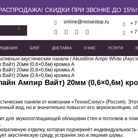
РАСПРОДАЖА! СКИДКИ ПРИ ЗВОНКЕ ДО 15%!
online@noisestop.ru
+ 7
+ 7
 РЕШЕНИЯ
БЛОГ
ДОСТАВКА
О НАС
УСЛУГИ
кие панели
ативные акустические панели
Акустические звукоизоляционные кабины
/ Akustiline Ampir White (Аку
Виброизоляционные опоры
Пружинные виброиз
Виброподвесы для гипсока
Виброподвесы для оборуд
Виброподвесы для потолка
илайн Ампир Вайт) 20мм (0,6×0,6м) кр
устические панели от компании «ТехноСонус» (Россия). Эт
ный вид, но и значительно повысит его звукоизоляцию, об
ит для звукопоглощающей облицовки стен и потолков в по
.
ративную отделку, которая подчеркнёт индивидуальность 
ет акустическую среду, устраняя эхо и лишние шумы.