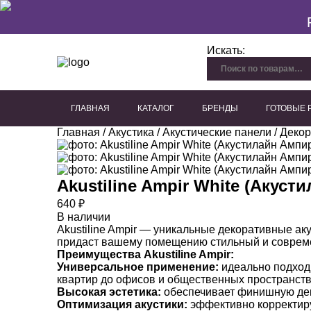
Искать:
ГЛАВНАЯ
КАТАЛОГ
БРЕНДЫ
ГОТОВЫЕ
Главная
/
Акустика
/
Акустические панели
Перфорированный гипсокартон
Плиты из древесного волокна
Акустические панели для потолка
Акустические панели для стен
Декоративные акустичес
/
Декор
Akustiline Ampir White (Акуст
640
₽
В наличии
Akustiline Ampir — уникальные декоративные ак
придаст вашему помещению стильный и современ
Преимущества Akustiline Ampir:
Универсальное применение:
идеально подход
квартир до офисов и общественных пространств
Высокая эстетика:
обеспечивает финишную деко
Оптимизация акустики:
эффективно корректиру