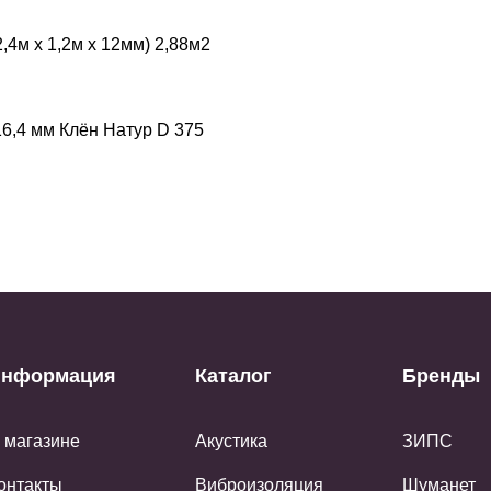
,4м х 1,2м х 12мм) 2,88м2
16,4 мм Клён Натур D 375
нформация
Каталог
Бренды
 магазине
Акустика
ЗИПС
онтакты
Виброизоляция
Шуманет