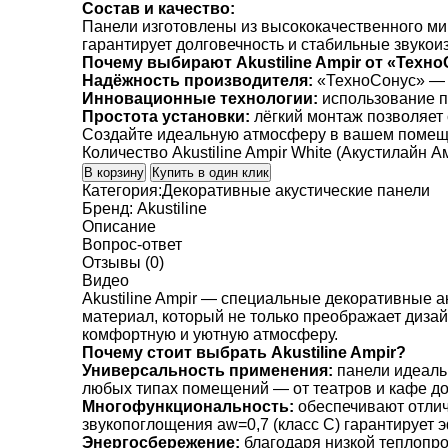
Состав и качество:
Панели изготовлены из высококачественного мин
гарантирует долговечность и стабильные звукои
Почему выбирают Akustiline Ampir от «Техно
Надёжность производителя:
«ТехноСонус» — п
Инновационные технологии:
использование п
Простота установки:
лёгкий монтаж позволяет 
Создайте идеальную атмосферу в вашем помещени
Количество Akustiline Ampir White (Акустилайн А
В корзину
Купить в один клик
Категория:
Декоративные акустические панели
Бренд:
Akustiline
Описание
Вопрос-ответ
Отзывы (0)
Видео
Akustiline Ampir — специальные декоративные 
материал, который не только преображает диза
комфортную и уютную атмосферу.
Почему стоит выбрать Akustiline Ampir?
Универсальность применения:
панели идеальн
любых типах помещений — от театров и кафе до
Многофункциональность:
обеспечивают отлич
звукопоглощения aw=0,7 (класс С) гарантирует 
Энергосбережение:
благодаря низкой теплопро