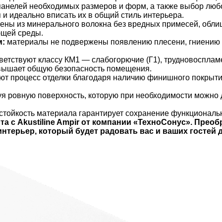
анелей необходимых размеров и форм, а также выбор любо
и идеально вписать их в общий стиль интерьера.
ены из минерального волокна без вредных примесей, обли
ющей среды.
м:
материалы не подвержены появлению плесени, гниению 
ветствуют классу КМ1 — слабогорючие (Г1), трудновоспла
повышает общую безопасность помещения.
т процесс отделки благодаря наличию финишного покрытия,
уя ровную поверхность, которую при необходимости можно 
тойкость материала гарантирует сохранение функциональны
а с Akustiline Ampir от компании «ТехноСонус». Преоб
нтерьер, который будет радовать вас и ваших гостей д