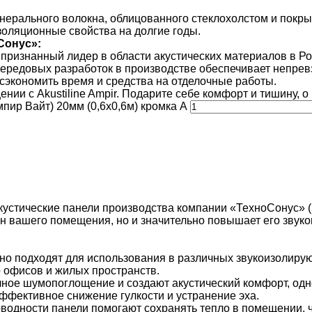
ерального волокна, облицованного стеклохолстом и покрыт
золяционные свойства на долгие годы.
Сонус»:
ризнанный лидер в области акустических материалов в Ро
ередовых разработок в производстве обеспечивает непрев
сэкономить время и средства на отделочные работы.
и с Akustiline Ampir. Подарите себе комфорт и тишину, о 
мпир Вайт) 20мм (0,6x0,6м) кромка А
акустические панели производства компании «ТехноСонус» 
йн вашего помещения, но и значительно повышает его звук
о подходят для использования в различных звукоизолирую
 офисов и жилых пространств.
ное шумопоглощение и создают акустический комфорт, од
эффективное снижение гулкости и устранение эха.
водности панели помогают сохранять тепло в помещении, ч