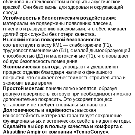
облицованы стеклохолстом и покрыты акустической
краской. Они безопасны для здоровья и окружающей
среды.
Устойчивость к биологическим воздействиям:
материалы не подвержены появлению плесени,
гниению и разрушению насекомыми, что обеспечивает
долгий срок службы без потери качества.
Высокий класс пожарной безопасности:
соответствуют классу КМ1 — слабогорючие (Г1),
трудновоспламеняемые (В1), с малой дымообразующей
способностью (Д1) и малотоксичные (Т1), что повышает
общую безопасность помещения.
Экономическая выгода:
упрощают и удешевляют
процесс отделки благодаря наличию финишного
покрытия, что снижает себестоимость строительства и
экономит ваше время.
Простой монтаж:
панели легко крепятся, образуя
ровную поверхность, которую при необходимости можно
дополнительно покрасить. Это ускоряет процесс
установки и не требует специальных навыков.
Долговечность и надёжность:
высокая
износостойкость материала гарантирует сохранение
функциональных и эстетических свойств на долгие годы.
Сделайте выбор в пользу качества и комфорта с
Akustiline Ampir от компании «ТехноСонус».