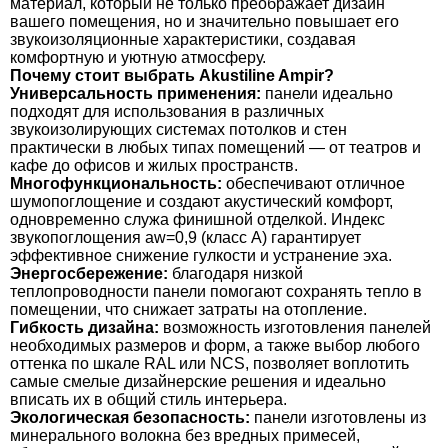
материал, который не только преображает дизайн
вашего помещения, но и значительно повышает его
звукоизоляционные характеристики, создавая
комфортную и уютную атмосферу.
Почему стоит выбрать Akustiline Ampir?
Универсальность применения:
панели идеально
подходят для использования в различных
звукоизолирующих системах потолков и стен
практически в любых типах помещений — от театров и
кафе до офисов и жилых пространств.
Многофункциональность:
обеспечивают отличное
шумопоглощение и создают акустический комфорт,
одновременно служа финишной отделкой. Индекс
звукопоглощения aw=0,9 (класс А) гарантирует
эффективное снижение гулкости и устранение эха.
Энергосбережение:
благодаря низкой
теплопроводности панели помогают сохранять тепло в
помещении, что снижает затраты на отопление.
Гибкость дизайна:
возможность изготовления панелей
необходимых размеров и форм, а также выбор любого
оттенка по шкале RAL или NCS, позволяет воплотить
самые смелые дизайнерские решения и идеально
вписать их в общий стиль интерьера.
Экологическая безопасность:
панели изготовлены из
минерального волокна без вредных примесей,