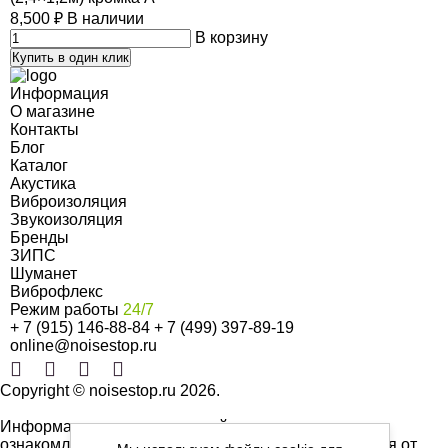
8,500
₽
В наличии
В корзину
Купить в один клик
Информация
О магазине
Контакты
Блог
Каталог
Акустика
Виброизоляция
Звукоизоляция
Бренды
ЗИПС
Шуманет
Виброфлекс
Режим работы
24/7
+ 7 (915) 146-88-84
+ 7 (499) 397-89-19
online@noisestop.ru
Copyright © noisestop.ru 2026.
Информация о товарах на сайте приведена в целях
ознакомленияя. Фотографии, цвета могут отличаться от