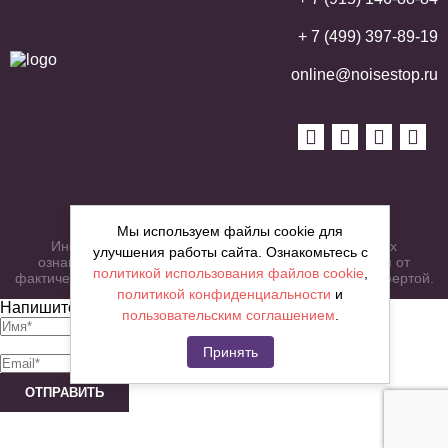
+ 7 (499) 397-89-19
online@noisestop.ru
Copyright © noisestop.ru 2026.
Мы используем файлы cookie для
Информация о товарах на сайте приведена в целях
улучшения работы сайта. Ознакомьтесь с
ознакомленияя. Фотографии, цвета могут отличаться от
политикой использования файлов cookie
,
фактических характеристик и не являются публичной офертой.
политикой конфиденциальности
и
Напишите нам сообщение
пользовательским соглашением
.
Принять
ОТПРАВИТЬ