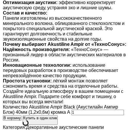
Оптимизация акустики:
эффективно корректирует
акустическую среду, устраняя эхо и лишние шумы.
Состав и качество:
Панели изготовлены из высококачественного
минерального волокна, облицованного стеклохолстом и
покрытого специальной акустической краской. Это
гарантирует долговечность и стабильные
звукоизоляционные свойства на долгие годы.
Почему выбирают Akustiline Ampir от «ТехноСонус»:
Надёжность производителя:
«ТехноСонус» —
признанный лидер в области акустических материалов в
России.
Инновационные технологии:
использование
передовых разработок в производстве обеспечивает
непревзойдённое качество продукции.
Простота установки:
лёгкий монтаж позволяет
сэкономить время и средства на отделочные работы.
Создайте идеальную атмосферу в вашем помещении с
Akustiline Ampir. Подарите себе комфорт и тишину, о
которых вы всегда мечтали!
Количество Akustiline Ampir Black (Акустилайн Ампир
Блэк) 40мм (1,2x0,6м) кромка А
В корзину
Купить в один клик
Категория:
Декоративные акустические панели