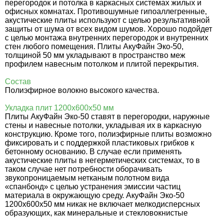
перегородок и потолка в каркасных системах жилых и
офисных комнатах. Противошумные гипоаллегренные,
акустические плиты используют с целью результативной
защиты от шума от всех видом шумов. Хорошо подойдет
с целью монтажа внутренних перегородок и внутренних
стен любого помещения. Плиты АкуФайн Эко-50,
толщиной 50 мм укладывают в пространство меж
профилем навесным потолком и плитой перекрытия.
Состав
Полиэфирное волокно высокого качества.
Укладка плит 1200х600х50 мм
Плиты АкуФайн Эко-50 ставят в перегородки, наружные
стены и навесные потолки, укладывая их в каркасную
конструкцию. Кроме того, полиэфирные плиты возможно
фиксировать и с поддержкой пластиковых грибков к
бетонному основанию. В случае если применять
акустические плиты в негерметических системах, то в
таком случае нет потребности оборачивать
звукопроницаемым нетканым полотном вида
«спанбонд» с целью устранения эмиссии частиц
материала в окружающую среду. АкуФайн Эко-50
1200х600х50 мм никак не включает мелкодисперсных
образующих, как минеральные и стекловокнистые