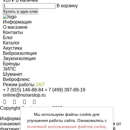
910
₽
В наличии
В корзину
Купить в один клик
Информация
О магазине
Контакты
Блог
Каталог
Акустика
Виброизоляция
Звукоизоляция
Бренды
ЗИПС
Шуманет
Виброфлекс
Режим работы
24/7
+ 7 (915) 146-88-84
+ 7 (499) 397-89-19
online@noisestop.ru
Copyright © noisestop.ru 2026.
Мы используем файлы cookie для
Информация о товарах на сайте приведена в целях
улучшения работы сайта. Ознакомьтесь с
ознакомленияя. Фотографии, цвета могут отличаться от
политикой использования файлов cookie
,
фактических характеристик и не являются публичной