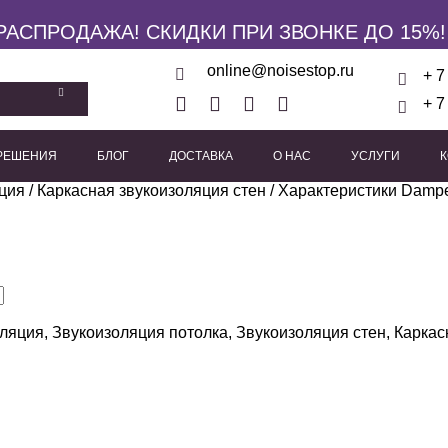
РАСПРОДАЖА! СКИДКИ ПРИ ЗВОНКЕ ДО 15%!
online@noisestop.ru
+ 7
+ 7
 РЕШЕНИЯ
БЛОГ
ДОСТАВКА
О НАС
УСЛУГИ
ция
кие панели
/
Каркасная звукоизоляция стен
Акустические звукоизоляционные кабины
/ Характеристики Damp
Виброизоляционные опоры
Пружинные виброиз
Виброподвесы для гипсока
Виброподвесы для оборуд
Виброподвесы для потолка
оляция
,
Звукоизоляция потолка
,
Звукоизоляция стен
,
Каркас