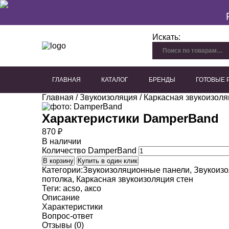
Искать:
ГЛАВНАЯ
КАТАЛОГ
БРЕНДЫ
ГОТОВЫЕ
Главная
/
Звукоизоляция
/
Каркасная звукоизоля
Перфорированный гипсокартон
Плиты из древесного волокна
Акустические панели для потолка
Акустические панели для стен
Декоративные акустичес
Характеристики
DamperBand
870
₽
В наличии
Количество DamperBand
В корзину
Купить в один клик
Категории:
Звукоизоляционные панели
,
Звукоиз
потолка
,
Каркасная звукоизоляция стен
Теги:
acso
,
аксо
Описание
Характеристики
Вопрос-ответ
Отзывы (0)