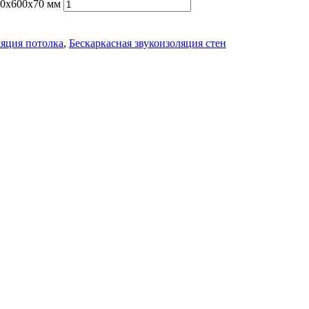
00х600х70 мм
ляция потолка
,
Бескаркасная звукоизоляция стен