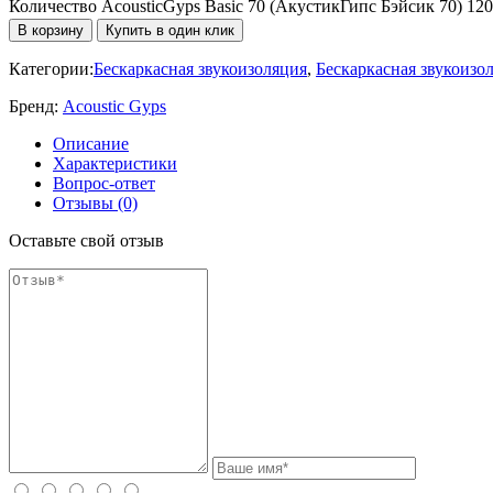
Количество AcousticGyps Basic 70 (АкустикГипс Бэйсик 70) 12
В корзину
Купить в один клик
Категории:
Бескаркасная звукоизоляция
,
Бескаркасная звукоизо
Бренд:
Acoustic Gyps
Описание
Характеристики
Вопрос-ответ
Отзывы (0)
Оставьте свой отзыв