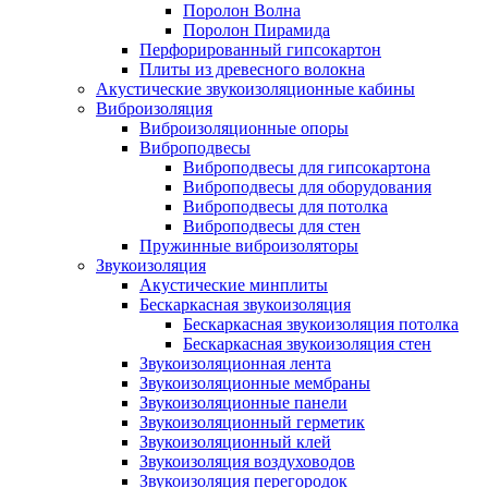
Поролон Волна
Поролон Пирамида
Перфорированный гипсокартон
Плиты из древесного волокна
Акустические звукоизоляционные кабины
Виброизоляция
Виброизоляционные опоры
Виброподвесы
Виброподвесы для гипсокартона
Виброподвесы для оборудования
Виброподвесы для потолка
Виброподвесы для стен
Пружинные виброизоляторы
Звукоизоляция
Акустические минплиты
Бескаркасная звукоизоляция
Бескаркасная звукоизоляция потолка
Бескаркасная звукоизоляция стен
Звукоизоляционная лента
Звукоизоляционные мембраны
Звукоизоляционные панели
Звукоизоляционный герметик
Звукоизоляционный клей
Звукоизоляция воздуховодов
Звукоизоляция перегородок