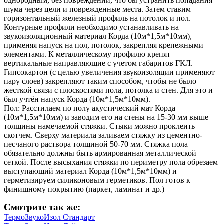
однородным, без повреждений, что бы устранить попадания
шума через цели и поврежденные места. Затем ставим
горизонтальный железный профиль на потолок и пол.
Контурные профили необходимо устанавливать на
звукоизоляционный материал Корда (10м*1,5м*10мм),
применяя напуск на пол, потолок, закрепляя крепежными
элементами. К металлическому профилю крепят
вертикальные направляющие с учетом габаритов ГКЛ.
Гипсокартон (с целью увеличения звукоизоляции применяют
пару слоев) закрепляют таким способом, чтобы не было
жесткой связи с плоскостями пола, потолка и стен. Для это и
был учтён напуск Корда (10м*1,5м*10мм).
Пол: Расстилаем по полу акустический мат Корда
(10м*1,5м*10мм) и заводим его на стены на 15-30 мм выше
толщины намечаемой стяжки. Стыки можно проклеить
скотчем. Сверху материала заливаем стяжку из цементно-
песчаного раствора толщиной 50-70 мм. Стяжка пола
обязательно должны быть армированная металлической
сеткой. После высыхания стяжки по периметру пола обрезаем
выступающий материал Корда (10м*1,5м*10мм) и
герметизируем силиконовым герметиков. Пол готов к
финишному покрытию (паркет, ламинат и др.)
Смотрите так же:
ТермоЗвукоИзол Стандарт