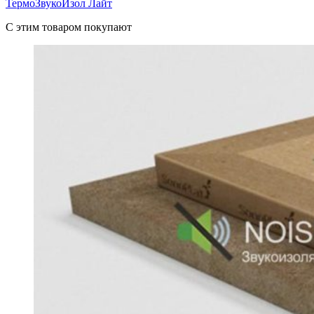
ТермоЗвукоИзол Лайт
C этим товаром покупают