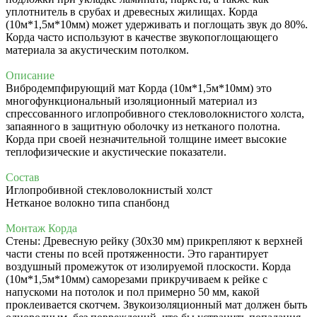
уплотнитель в срубах и древесных жилищах. Корда
(10м*1,5м*10мм) может удерживать и поглощать звук до 80%.
Корда часто используют в качестве звукопоглощающего
материала за акустическим потолком.
Описание
Вибродемпфирующий мат Корда (10м*1,5м*10мм) это
многофункциональный изоляционный материал из
спрессованного иглопробивного стекловолокнистого холста,
запаянного в защитную оболочку из нетканого полотна.
Корда при своей незначительной толщине имеет высокие
теплофизические и акустические показатели.
Состав
Иглопробивной стекловолокнистый холст
Нетканое волокно типа спанбонд
Монтаж Корда
Стены: Древесную рейку (30х30 мм) прикрепляют к верхней
части стены по всей протяженности. Это гарантирует
воздушный промежуток от изолируемой плоскости. Корда
(10м*1,5м*10мм) саморезами прикручиваем к рейке с
напускоми на потолок и пол примерно 50 мм, какой
проклеивается скотчем. Звукоизоляционный мат должен быть