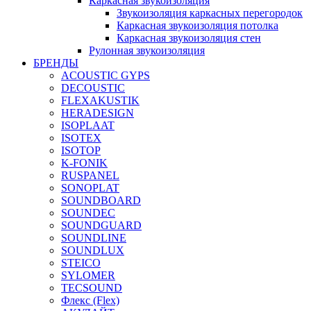
Каркасная звукоизоляция
Звукоизоляция каркасных перегородок
Каркасная звукоизоляция потолка
Каркасная звукоизоляция стен
Рулонная звукоизоляция
БРЕНДЫ
ACOUSTIC GYPS
DECOUSTIC
FLEXAKUSTIK
HERADESIGN
ISOPLAAT
ISOTEX
ISOTOP
K-FONIK
RUSPANEL
SONOPLAT
SOUNDBOARD
SOUNDEC
SOUNDGUARD
SOUNDLINE
SOUNDLUX
STEICO
SYLOMER
TECSOUND
Флекс (Flex)