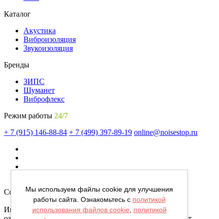
Каталог
Акустика
Виброизоляция
Звукоизоляция
Бренды
ЗИПС
Шуманет
Виброфлекс
Режим работы
24/7
+ 7 (915) 146-88-84
+ 7 (499) 397-89-19
online@noisestop.ru
Мы используем файлы cookie для улучшения
Copyright © noisestop.ru 2026.
работы сайта. Ознакомьтесь с
политикой
Информация о товарах на сайте приведена в целях
использования файлов cookie
,
политикой
ознакомленияя. Фотографии, цвета могут отличаться от