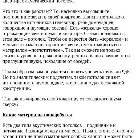
квартирах акустический потолок.
Что это и как работает? То, насколько вы слышите
посторонние звуки в своей квартире, зависит не только от
количества источников (телевизор, речь домочадцев,
говорящие и шумящие соседи). Есть «зеркала» хорошо
отражающие звук и шумы в квартире. Самый значимый в
этом деле – потолок. Чтобы он перестал быть «зеркалом» и
меньше отражал посторонние звуки, нужно закрыть его
материалом-«поглотителем». Так вы сможете не только
снизить уровень отражения внутренних, ваших звуков, но и
приглушите звуки, исходящие от соседей.
Таким образом вам не удастся снизить уровень шума до 9дБ.
Но по аналитическим подсчетам, такой потолок снизит
интенсивность шумов вдвое, что отлично для несложной
конструкции.
Так как изолировать свою квартиру от соседского шума
сверху?
Какие материалы понадобятся
Есть два типа акустических потолков – подшивные и
натяжные. Разница между ними есть. Начать стоит с того, что
второй тип не предусматривает особых хлопот и может быть