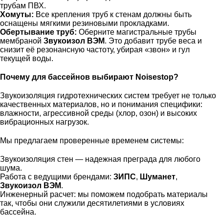
трубам ПВХ.
Хомуты:
Все крепления труб к стенам должны быть
оснащены мягкими резиновыми прокладками.
Обертывание труб:
Оберните магистральные трубы
мембраной
Звукоизол ВЭМ
. Это добавит трубе веса и
снизит её резонансную частоту, убирая «звон» и гул
текущей воды.
Почему для бассейнов выбирают Noisestop?
Звукоизоляция гидротехнических систем требует не только
качественных материалов, но и понимания специфики:
влажности, агрессивной среды (хлор, озон) и высоких
вибрационных нагрузок.
Мы предлагаем проверенные временем системы:
Звукоизоляция стен
— надежная преграда для любого
шума.
Работа с ведущими брендами:
ЗИПС
,
Шуманет
,
Звукоизол ВЭМ
.
Инженерный расчет: мы поможем подобрать материалы
так, чтобы они служили десятилетиями в условиях
бассейна.