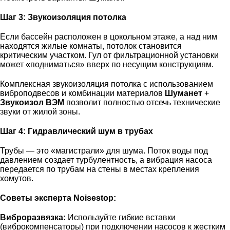
Шаг 3: Звукоизоляция потолка
Если бассейн расположен в цокольном этаже, а над ним
находятся жилые комнаты, потолок становится
критическим участком. Гул от фильтрационной установки
может «подниматься» вверх по несущим конструкциям.
Комплексная
звукоизоляция потолка
с использованием
виброподвесов и комбинации материалов
Шуманет
+
Звукоизол ВЭМ
позволит полностью отсечь технические
звуки от жилой зоны.
Шаг 4: Гидравлический шум в трубах
Трубы — это «магистрали» для шума. Поток воды под
давлением создает турбулентность, а вибрация насоса
передается по трубам на стены в местах крепления
хомутов.
Советы эксперта Noisestop:
Виброразвязка:
Используйте гибкие вставки
(виброкомпенсаторы) при подключении насосов к жестким