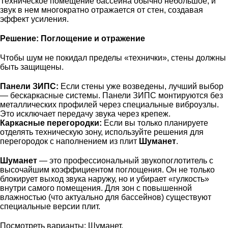
Техническое помещение бассейна обычно небольшое, и
звук в нем многократно отражается от стен, создавая
эффект усиления.
Решение: Поглощение и отражение
Чтобы шум не покидал пределы «технички», стены должны
быть защищены.
Панели ЗИПС:
Если стены уже возведены, лучший выбор
— бескаркасные системы.
Панели ЗИПС
монтируются без
металлических профилей через специальные виброузлы.
Это исключает передачу звука через крепеж.
Каркасные перегородки:
Если вы только планируете
отделять техническую зону, используйте
решения для
перегородок
с наполнением из плит
Шуманет
.
Шуманет
— это профессиональный звукопоглотитель с
высочайшим коэффициентом поглощения. Он не только
блокирует выход звука наружу, но и убирает «гулкость»
внутри самого помещения. Для зон с повышенной
влажностью (что актуально для бассейнов) существуют
специальные версии плит.
Посмотреть варианты:
Шуманет
.