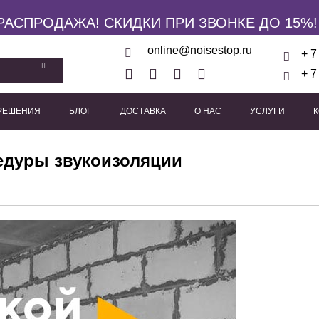
РАСПРОДАЖА! СКИДКИ ПРИ ЗВОНКЕ ДО 15%!
online@noisestop.ru
+ 7
+ 7
 РЕШЕНИЯ
БЛОГ
ДОСТАВКА
О НАС
УСЛУГИ
кие панели
Акустические звукоизоляционные кабины
Виброизоляционные опоры
Пружинные виброиз
Виброподвесы для гипсока
Виброподвесы для оборуд
Виброподвесы для потолка
едуры звукоизоляции