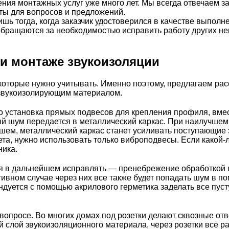
ия монтажных услуг уже много лет. Мы всегда отвечаем за 
ты для вопросов и предложений.
шь тогда, когда заказчик удостоверился в качестве выполн
 обращаются за необходимостью исправить работу других н
и монтаже звукоизоляции
оторые нужно учитывать. Именно поэтому, предлагаем рас
 звукоизолирующим материалом.
о установка прямых подвесов для крепления профиля, вме
й шум передается в металлический каркас. При наилучшем
шем, металлический каркас станет усиливать поступающие 
ета, нужно использовать только виброподвесы. Если какой-
ника.
ся в дальнейшем исправлять — пренебрежение обработкой ш
отивном случае через них все также будет попадать шум в п
ндуется с помощью акрилового герметика заделать все пус
вопросе. Во многих домах под розетки делают сквозные отв
й слой звукоизоляционного материала, через розетки все р