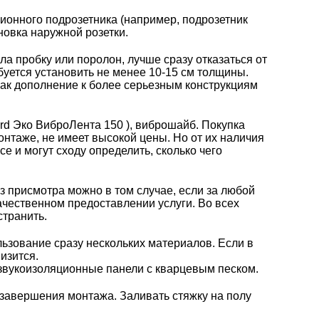
ционного
подрозетник
а (например,
подрозетник
новка наружной розетки.
а пробку или поролон, лучше сразу отказаться от
уется установить не менее 10-15 см толщины.
как дополнение к более серьезным конструкциям
rd Эко ВиброЛента 150
),
виброшайб
. Покупка
нтаже, не имеет высокой цены. Но от их наличия
 и могут сходу определить, сколько чего
з присмотра можно в том случае, если за любой
ачественном предоставлении услуги. Во всех
странить.
зование сразу нескольких материалов. Если в
изится.
 звукоизоляционные панели с кварцевым песком.
завершения монтажа. Заливать стяжку на полу