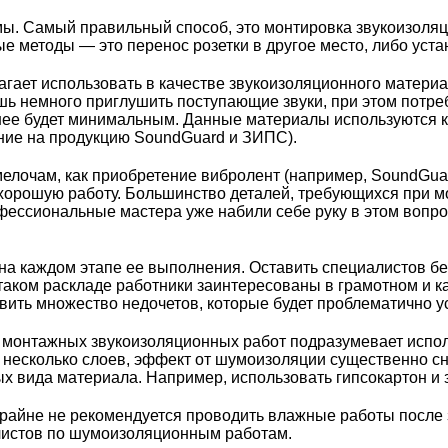
мы. Самый правильный способ, это монтировка звукоизоля
е методы — это перенос розетки в другое место, либо уста
гает использовать в качестве звукоизоляционного материал
ь немного приглушить поступающие звуки, при этом потреб
т нее будет минимальным. Данные материалы используются 
ание на продукцию
SoundGuard
и
ЗИПС
).
мелочам, как приобретение вибролент (например,
SoundGua
хорошую работу. Большинство деталей, требующихся при мо
ессиональные мастера уже набили себе руку в этом вопросе
 на каждом этапе ее выполнения. Оставить специалистов бе
 таком раскладе работники заинтересованы в грамотном и к
вить множество недочетов, которые будет проблематично у
монтажных звукоизоляционных работ подразумевает исполь
в несколько слоев, эффект от шумоизоляции существенно сн
ных вида материала. Например, использовать гипсокартон и
Крайне не рекомендуется проводить влажные работы после 
листов по шумоизоляционным работам.