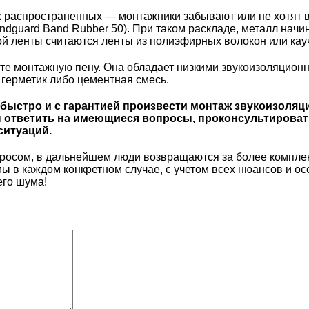
ых распространенных — монтажники забывают или не хотят 
ndguard Band Rubber 50
). При таком раскладе, металл начи
й ленты считаются ленты из полиэфирных волокон или кау
оте монтажную пену. Она обладает низкими звукоизоляцио
герметик либо цементная смесь.
 быстро и с гарантией произвести монтаж звукоизоля
овы ответить на имеющиеся вопросы, проконсультирова
ситуаций.
просом, в дальнейшем люди возвращаются за более компле
в каждом конкретном случае, с учетом всех нюансов и ос
его шума!