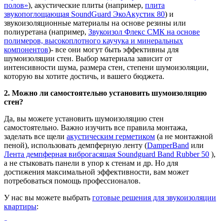
полов»
), акустические плиты (например,
плита
звукопоглощающая SoundGuard ЭкоАкустик 80
) и
звукоизоляционные материалы на основе резины или
полиуретана (например,
Звукоизол Флекс СМК на основе
полимеров, высокоплотного каучука и минеральных
компонентов
)- все они могут быть эффективны для
шумоизоляции стен. Выбор материала зависит от
интенсивности шума, размера стен, степени шумоизоляции,
которую вы хотите достичь, и вашего бюджета.
2. Можно ли самостоятельно установить шумоизоляцию
стен?
Да, вы можете установить шумоизоляцию стен
самостоятельно. Важно изучить все правила монтажа,
заделать все щели
акустическим герметиком
(а не монтажной
пеной), использовать демпферную ленту (
DamperBand
или
Лента демпферная виброгасящая Soundguard Band Rubber 50
),
а не стыковать панели в упор к стенам и др. Но для
достижения максимальной эффективности, вам может
потребоваться помощь профессионалов.
У нас вы можете выбрать
готовые решения для звукоизоляции
квартиры
: