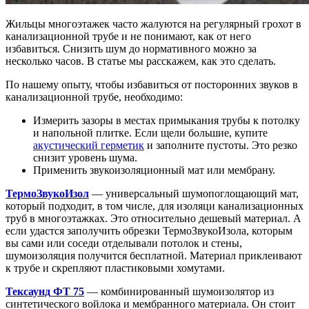
Жильцы многоэтажек часто жалуются на регулярный грохот в
канализационной трубе и не понимают, как от него
избавиться. Снизить шум до нормативного можно за
несколько часов. В статье мы расскажем, как это сделать.
По нашему опыту, чтобы избавиться от посторонних звуков в
канализационной трубе, необходимо:
Измерить зазоры в местах примыкания трубы к потолку
и напольной плитке. Если щели большие, купите
акустический герметик
и заполните пустоты. Это резко
снизит уровень шума.
Применить звукоизоляционный мат или мембрану.
ТермоЗвукоИзол
— универсальный шумопоглощающий мат,
который подходит, в том числе, для изоляци канализационных
труб в многоэтажках. Это относительно дешевый материал. А
если удастся заполучить обрезки ТермоЗвукоИзола, которым
вы сами или соседи отделывали потолок и стены,
шумоизоляция получится бесплатной. Материал приклеивают
к трубе и скрепляют пластиковыми хомутами.
Тексаунд ФТ 75
— комбинированный шумоизолятор из
синтетического войлока и мембранного материала. Он стоит