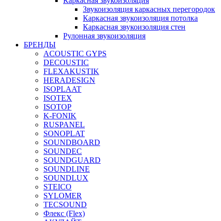
Каркасная звукоизоляция
Звукоизоляция каркасных перегородок
Каркасная звукоизоляция потолка
Каркасная звукоизоляция стен
Рулонная звукоизоляция
БРЕНДЫ
ACOUSTIC GYPS
DECOUSTIC
FLEXAKUSTIK
HERADESIGN
ISOPLAAT
ISOTEX
ISOTOP
K-FONIK
RUSPANEL
SONOPLAT
SOUNDBOARD
SOUNDEC
SOUNDGUARD
SOUNDLINE
SOUNDLUX
STEICO
SYLOMER
TECSOUND
Флекс (Flex)