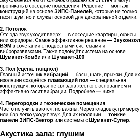
Звуковые волны от колонок отражаются от стен и могут
проникать в соседние помещения. Решение — монтаж
конструкций на основе
ЗИПС-Панелей
, которые не только
гасят шум, но и служат основой для декоративной отделки.
2. Потолок
Отсюда звук уходит вверх — в соседние квартиры, офисы
или коридоры. Самое эффективное решение —
Звукоизол
ВЭМ
в сочетании с подвесными системами и
виброразвязками. Также подойдёт система на основе
Шуманет-Комби
или
Шуманет-100
.
3. Пол (сцена, танцпол)
Главный источник
вибраций
— басы, шаги, прыжки. Для их
изоляции создаётся
плавающий пол
— специальная
конструкция, которая не связана жёстко с основанием и
эффективно гасит вибрации. Подробнее — ниже.
4. Перегородки и технические помещения
Часто не учитываются, но важны. Через кладовку, гримёрку
или бар легко уходит звук. Для их изоляции —
тонкие
панели ЗИПС-Вектор
или системы с
Шуманет-Супер
.
Акустика зала: глушим