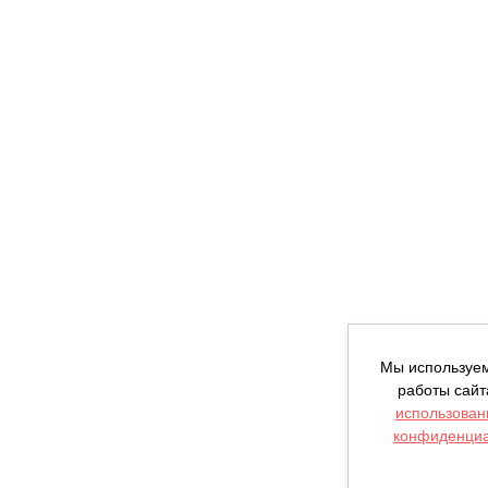
Мы используем
работы сайт
использован
конфиденциа