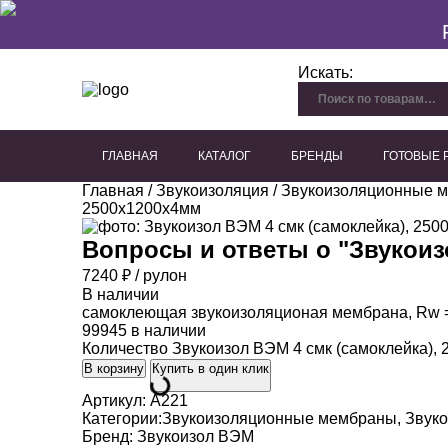
Искать:
ГЛАВНАЯ
КАТАЛОГ
БРЕНДЫ
ГОТОВЫЕ
Главная
/
Звукоизоляция
/
Звукоизоляционные 
Перфорированный гипсокартон
Плиты из древесного волокна
Акустические панели для потолка
Акустические панели для стен
Декоративные акустичес
2500х1200х4мм
Вопросы и ответы о "
Звукоиз
7240
₽
/ рулон
В наличии
самоклеющая звукоизоляционая мембрана, Rw =
99945 в наличии
Количество Звукоизол ВЭМ 4 смк (самоклейка),
В корзину
Купить в один клик
Артикул:
A221
Категории:
Звукоизоляционные мембраны
,
Звук
Бренд:
Звукоизол ВЭМ