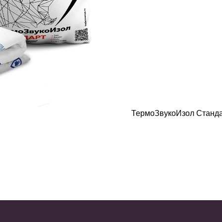
ТермоЗвукоИзол Стандар