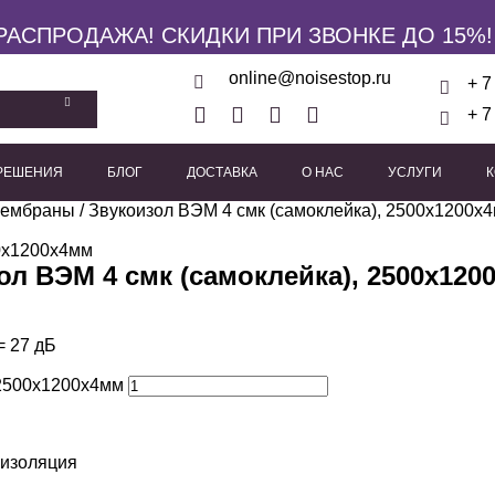
РАСПРОДАЖА! СКИДКИ ПРИ ЗВОНКЕ ДО 15%!
online@noisestop.ru
+ 7
+ 7
 РЕШЕНИЯ
БЛОГ
ДОСТАВКА
О НАС
УСЛУГИ
мембраны
кие панели
/
Звукоизол ВЭМ 4 смк (самоклейка), 2500х1200х
Акустические звукоизоляционные кабины
Виброизоляционные опоры
Пружинные виброиз
Виброподвесы для гипсока
Виброподвесы для оборуд
Виброподвесы для потолка
ол ВЭМ 4 смк (самоклейка), 2500х120
 27 дБ
 2500х1200х4мм
оизоляция