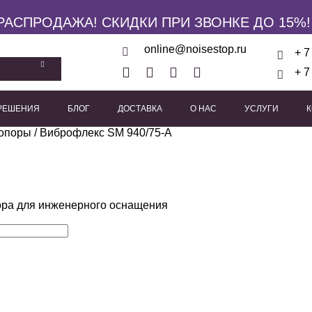
РАСПРОДАЖА! СКИДКИ ПРИ ЗВОНКЕ ДО 15%!
online@noisestop.ru
+ 7
+ 7
 РЕШЕНИЯ
БЛОГ
ДОСТАВКА
О НАС
УСЛУГИ
опоры
кие панели
/ Виброфлекс SM 940/75-A
Акустические звукоизоляционные кабины
Виброизоляционные опоры
Пружинные виброиз
Виброподвесы для гипсока
Виброподвесы для оборуд
Виброподвесы для потолка
ра для инженерного оснащения