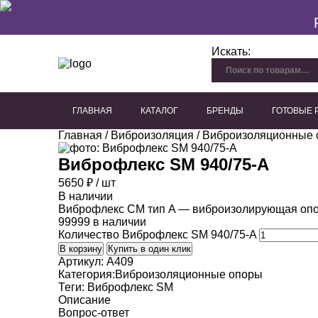
Искать:
ГЛАВНАЯ
КАТАЛОГ
БРЕНДЫ
ГОТОВЫЕ
Главная
/
Виброизоляция
/
Виброизоляционные 
Перфорированный гипсокартон
Плиты из древесного волокна
Акустические панели для потолка
Акустические панели для стен
Декоративные акустичес
Виброфлекс SM 940/75-A
5650
₽
/ шт
В наличии
Виброфлекс СМ тип A — виброизолирующая опо
99999 в наличии
Количество Виброфлекс SM 940/75-A
В корзину
Купить в один клик
Артикул:
A409
Категория:
Виброизоляционные опоры
Теги:
Виброфлекс SM
Описание
Вопрос-ответ