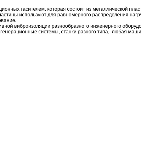
ионных гасителем, которая состоит из металлической пла
астины используют для равномерного распределения нагру
ование.
вной виброизоляции разнообразного инженерного оборудо
огенерационные системы, станки разного типа, любая маши