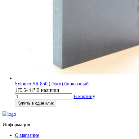
Sylomer SR 850 (25мм) бирюзовый
175,544
₽
В наличии
В корзину
Купить в один клик
Информация
О магазине