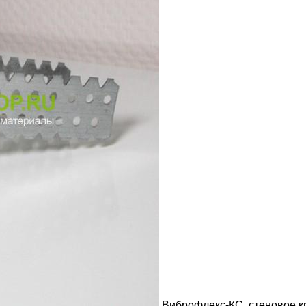
Виброфлекс-КС, стеновое 