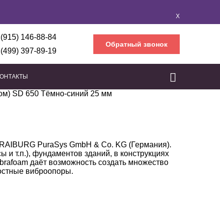
X
 (915) 146-88-84
Обратный звонок
 (499) 397-89-19
КОНТАКТЫ
ом) SD 650 Тёмно-синий 25 мм
оляторы
ртона
ования
Бескаркасная звукоизоляция
Звукоизоляционные мембраны
Звукоизоляционные панели
Звукоизоляционный герметик
Звукоизоляция воздуховодов
Звукоизоляция перегородок
Бескаркасная звукоизоляция потолка
Бескаркасная звукоизоляция стен
Звукоизоляционная подложка
Звукоизоляция под стяжку пола
Звукоизоляция каркасных перегородок
Каркасная звукоизоляция потолка
Каркасная звукоизоляция стен
KRAIBURG PuraSys GmbH & Co. KG (Германия).
 и т.п.), фундаментов зданий, в конструкциях
ibrafoam даёт возможность создать множество
костные виброопоры.