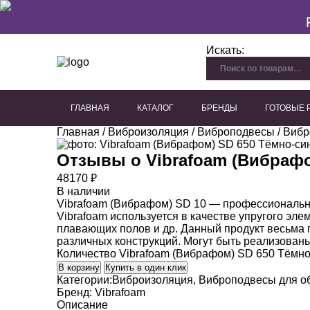
Искать:
ГЛАВНАЯ
КАТАЛОГ
БРЕНДЫ
ГОТОВЫЕ
Главная
/
Виброизоляция
/
Виброподвесы
Перфорированный гипсокартон
Плиты из древесного волокна
Акустические панели для потолка
Акустические панели для стен
Декоративные акустичес
/
Вибр
Отзывы о
Vibrafoam (Вибраф
48170
₽
В наличии
Vibrafoam (Вибрафом) SD 10 — профессиональн
Vibrafoam используется в качестве упругого эле
плавающих полов и др. Данный продукт весьма 
различных конструкций. Могут быть реализован
Количество Vibrafoam (Вибрафом) SD 650 Тёмно
В корзину
Купить в один клик
Категории:
Виброизоляция
,
Виброподвесы для о
Бренд:
Vibrafoam
Описание