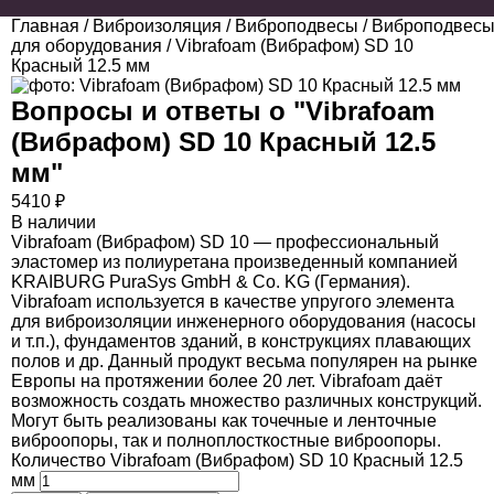
Главная
/
Виброизоляция
/
Виброподвесы
/
Виброподвес
для оборудования
/ Vibrafoam (Вибрафом) SD 10
Красный 12.5 мм
Вопросы и ответы о "
Vibrafoam
(Вибрафом) SD 10 Красный 12.5
мм
"
5410
₽
В наличии
Vibrafoam (Вибрафом) SD 10 — профессиональный
эластомер из полиуретана произведенный компанией
KRAIBURG PuraSys GmbH & Co. KG (Германия).
Vibrafoam используется в качестве упругого элемента
для виброизоляции инженерного оборудования (насосы
и т.п.), фундаментов зданий, в конструкциях плавающих
полов и др. Данный продукт весьма популярен на рынке
Европы на протяжении более 20 лет. Vibrafoam даёт
возможность создать множество различных конструкций.
Могут быть реализованы как точечные и ленточные
виброопоры, так и полноплосткостные виброопоры.
Количество Vibrafoam (Вибрафом) SD 10 Красный 12.5
мм