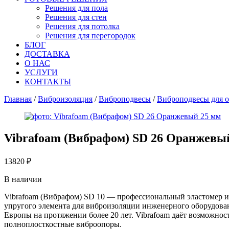
Решения для пола
Решения для стен
Решения для потолка
Решения для перегородок
БЛОГ
ДОСТАВКА
О НАС
УСЛУГИ
КОНТАКТЫ
Главная
/
Виброизоляция
/
Виброподвесы
/
Виброподвесы для 
Vibrafoam (Вибрафом) SD 26 Оранжевы
13820
₽
В наличии
Vibrafoam (Вибрафом) SD 10 — профессиональный эластомер и
упругого элемента для виброизоляции инженерного оборудован
Европы на протяжении более 20 лет. Vibrafoam даёт возможно
полноплосткостные виброопоры.