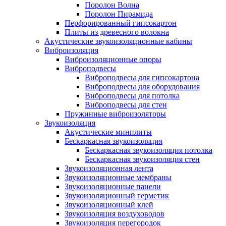
Поролон Волна
Поролон Пирамида
Перфорированный гипсокартон
Плиты из древесного волокна
Акустические звукоизоляционные кабины
Виброизоляция
Виброизоляционные опоры
Виброподвесы
Виброподвесы для гипсокартона
Виброподвесы для оборудования
Виброподвесы для потолка
Виброподвесы для стен
Пружинные виброизоляторы
Звукоизоляция
Акустические минплиты
Бескаркасная звукоизоляция
Бескаркасная звукоизоляция потолка
Бескаркасная звукоизоляция стен
Звукоизоляционная лента
Звукоизоляционные мембраны
Звукоизоляционные панели
Звукоизоляционный герметик
Звукоизоляционный клей
Звукоизоляция воздуховодов
Звукоизоляция перегородок