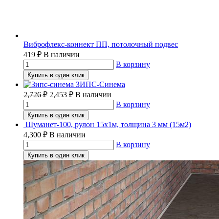
Виброфлекс-коннект ПП, потолочный подвес
419
₽
В наличии
В корзину
Купить в один клик
ЗИПС-Синема
2,726
₽
2,453
₽
В наличии
В корзину
Купить в один клик
Шуманет-100, рулон 15х1м, толщина 3 мм (15м2)
4,300
₽
В наличии
В корзину
Купить в один клик