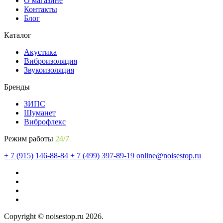
О магазине
Контакты
Блог
Каталог
Акустика
Виброизоляция
Звукоизоляция
Бренды
ЗИПС
Шуманет
Виброфлекс
Режим работы
24/7
+ 7 (915) 146-88-84
+ 7 (499) 397-89-19
online@noisestop.ru
Copyright © noisestop.ru 2026.