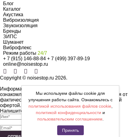
Блог
Каталог
Акустика
Виброизоляция
Звукоизоляция
Бренды
ЗИПС
Шуманет
Виброфлекс
Режим работы
24/7
+ 7 (915) 146-88-84
+ 7 (499) 397-89-19
online@noisestop.ru
Copyright © noisestop.ru 2026.
Информация о товарах на сайте приведена в целях
Мы используем файлы cookie для
ознакомленияя. Фотографии, цвета могут отличаться от
фактических характеристик и не являются публичной
улучшения работы сайта. Ознакомьтесь с
офертой.
политикой использования файлов cookie
,
Напишите нам сообщение
политикой конфиденциальности
и
пользовательским соглашением
.
Принять
ОТПРАВИТЬ