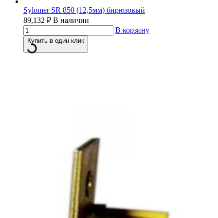
Sylomer SR 850 (12,5мм) бирюзовый
89,132
₽
В наличии
В корзину
Купить в один клик