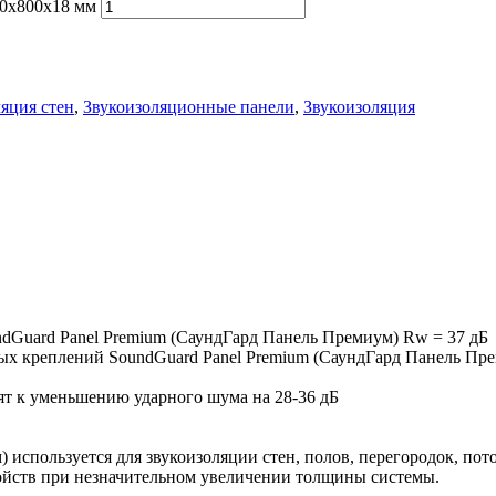
00х800х18 мм
ляция стен
,
Звукоизоляционные панели
,
Звукоизоляция
dGuard Panel Premium (СаундГард Панель Премиум) Rw = 37 дБ
ых креплений SoundGuard Panel Premium (СаундГард Панель Пр
ят к уменьшению ударного шума на 28-36 дБ
 используется для звукоизоляции стен, полов, перегородок, п
ойств при незначительном увеличении толщины системы.