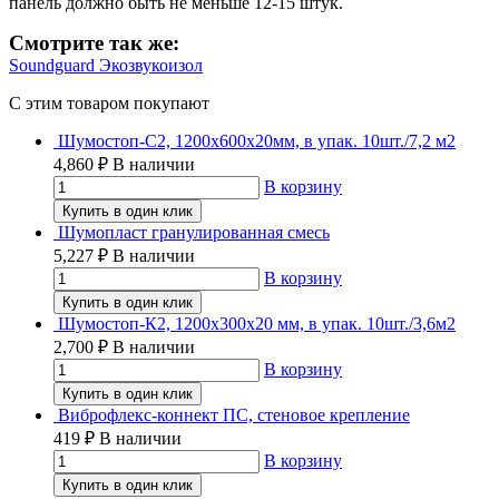
панель должно быть не меньше 12-15 штук.
Смотрите так же:
Soundguard Экозвукоизол
C этим товаром покупают
Шумостоп-С2, 1200х600х20мм, в упак. 10шт./7,2 м2
4,860
₽
В наличии
В корзину
Купить в один клик
Шумопласт гранулированная смесь
5,227
₽
В наличии
В корзину
Купить в один клик
Шумостоп-К2, 1200х300х20 мм, в упак. 10шт./3,6м2
2,700
₽
В наличии
В корзину
Купить в один клик
Виброфлекс-коннект ПС, стеновое крепление
419
₽
В наличии
В корзину
Купить в один клик