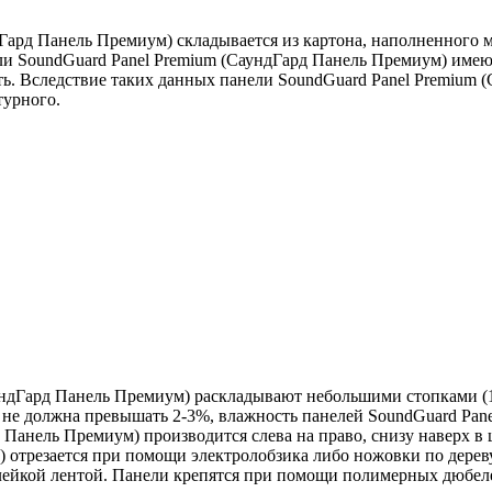
дГард Панель Премиум) складывается из картона, наполненного
и SoundGuard Panel Premium (СаундГард Панель Премиум) имеют
ть. Вследствие таких данных панели SoundGuard Panel Premium 
турного.
ундГард Панель Премиум)
раскладывают небольшими стопками (1
я не должна превышать 2-3%, влажность панелей
SoundGuard Pan
д Панель Премиум)
производится слева на право, снизу наверх в
м)
отрезается при помощи электролобзика либо ножовки по дереву
лейкой лентой. Панели крепятся при помощи полимерных дюбеле