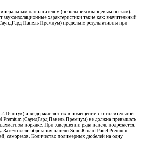
 минеральным наполнителем (небольшим кварцевым песком).
 звукоизоляционные характеристики такие как: значительный
(СаундГард Панель Премиум) предельно результативны при
2-16 штук) и выдерживают их в помещении с относительной
el Premium (СаундГард Панель Премиум)
не должна превышать
 шахматном порядке. При завершении ряда панель подрезается.
. Затем после обрезания панели
SoundGuard Panel Premium
й, саморезов. Количество полимерных дюбелей на одну