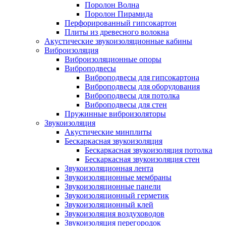
Поролон Волна
Поролон Пирамида
Перфорированный гипсокартон
Плиты из древесного волокна
Акустические звукоизоляционные кабины
Виброизоляция
Виброизоляционные опоры
Виброподвесы
Виброподвесы для гипсокартона
Виброподвесы для оборудования
Виброподвесы для потолка
Виброподвесы для стен
Пружинные виброизоляторы
Звукоизоляция
Акустические минплиты
Бескаркасная звукоизоляция
Бескаркасная звукоизоляция потолка
Бескаркасная звукоизоляция стен
Звукоизоляционная лента
Звукоизоляционные мембраны
Звукоизоляционные панели
Звукоизоляционный герметик
Звукоизоляционный клей
Звукоизоляция воздуховодов
Звукоизоляция перегородок