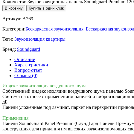
Количество Звукоизоляционная панель Soundguard Premium 12
В корзину
Купить в один клик
Артикул:
A269
Категории:
Бескаркасная звукоизоляция
,
Бескаркасная звукоизо
Теги:
Звукоизоляция квартиры
Бренд:
Soundguard
Описание
Характеристики
Вопрос-ответ
Отзывы (0)
Индекс звукоизоляция воздушного шума
Собственный индекс изоляции воздушного шума панелью Soun
Система на относе с применением панелей и виброизоляционн
дБ
Панели уложенные под ламинат, паркет на перекрытии привод
Применения
Панели SoundGuard Panel Premium (СаундГард Панель Премиум)
конструкциях для придания им высоких звукоизолирующих св