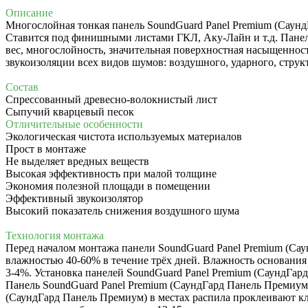
Описание
Многослойная тонкая панель SoundGuard Panel Premium (Саун
Ставится под финишными листами ГКЛ, Аку-Лайн и т.д. Панел
вес, многослойность, значительная поверхностная насыщеннос
звукоизоляции всех видов шумов: воздушного, ударного, струк
Состав
Спрессованный древесно-волокнистый лист
Сыпучий кварцевый песок
Отличительные особенности
Экологическая чистота используемых материалов
Прост в монтаже
Не выделяет вредных веществ
Высокая эффективность при малой толщине
Экономия полезной площади в помещении
Эффективный звукоизолятор
Высокий показатель снижения воздушного шума
Технология монтажа
Перед
началом монтажа панели
SoundGuard Panel Premium (Са
влажностью 40-60% в течение трёх дней. Влажность основани
3-4%. Установка панелей
SoundGuard Panel Premium (СаундГар
Панель
SoundGuard Panel Premium (СаундГард Панель Премиу
(СаундГард Панель Премиум)
в местах распила проклеивают к