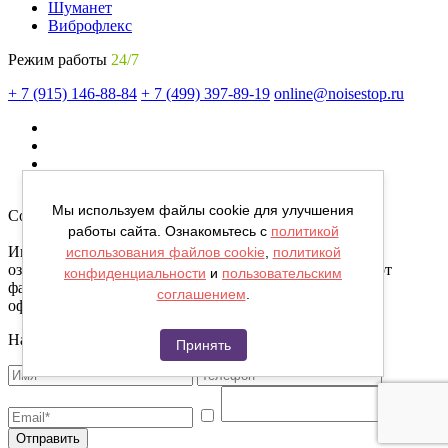
Шуманет
Виброфлекс
Режим работы
24/7
+ 7 (915) 146-88-84
+ 7 (499) 397-89-19
online@noisestop.ru
Мы используем файлы cookie для улучшения
Copyright © noisestop.ru 2026.
работы сайта. Ознакомьтесь с
политикой
Информация о товарах на сайте приведена в целях
использования файлов cookie
,
политикой
ознакомленияя. Фотографии, цвета могут отличаться от
конфиденциальности
и
пользовательским
фактических характеристик и не являются публичной
соглашением
.
офертой.
Напишите нам сообщение
Принять
Отправить