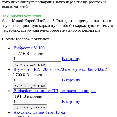
того ликвидирует попадания звука через гнезда розеток и
выключателей.
Технология установки
SoundGuard Короб ИзоБокс 5 Стандарт напрямую ставится в
звукоизоляционную каркасную либо бескаркасную систему в
тех зонах, где нужна электророзетка либо отключатель.
C этим товаром покупают
Вибростек М 100
2,577
₽
В наличии
В корзину
Купить в один клик
Шумостоп-К2, 1200х300х20 мм, в упак. 10шт./3,6м2
2,700
₽
В наличии
В корзину
Купить в один клик
Виброфлекс-коннект ПП, потолочный подвес
419
₽
В наличии
В корзину
Купить в один клик
Акуфлекс-Супер 4 мм, 15 м2