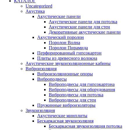
КАТАЛОГ
Uncategorized
Акустика
Акустические панели
Акустические панели для потолка
Акустические панели для стен
Декоративные акустические панели
Акустический поролон
Поролон Волна
Поролон Пирамида
Перфорированный гипсокартон
Плиты из древесного волокна
Акустические звукоизоляционные кабины
Виброизоляция
Виброизоляционные опоры
Виброподвесы
Виброподвесы для гипсокартона
Виброподвесы для оборудования
Виброподвесы для потолка
Виброподвесы для стен
Пружинные виброизоляторы
Звукоизоляция
Акустические минплиты
Бескаркасная звукоизоляция
Бескаркасная звукоизоляция потолка