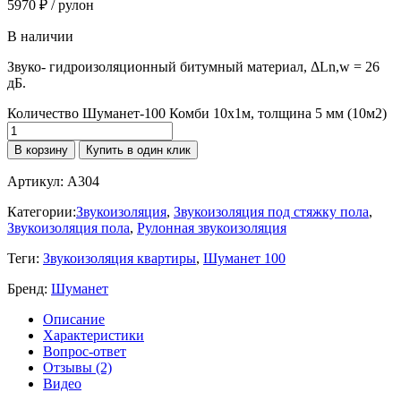
5970
₽
/ рулон
В наличии
Звуко- гидроизоляционный битумный материал, ΔLn,w = 26
дБ.
Количество Шуманет-100 Комби 10х1м, толщина 5 мм (10м2)
В корзину
Купить в один клик
Артикул:
A304
Категории:
Звукоизоляция
,
Звукоизоляция под стяжку пола
,
Звукоизоляция пола
,
Рулонная звукоизоляция
Теги:
Звукоизоляция квартиры
,
Шуманет 100
Бренд:
Шуманет
Описание
Характеристики
Вопрос-ответ
Отзывы (2)
Видео