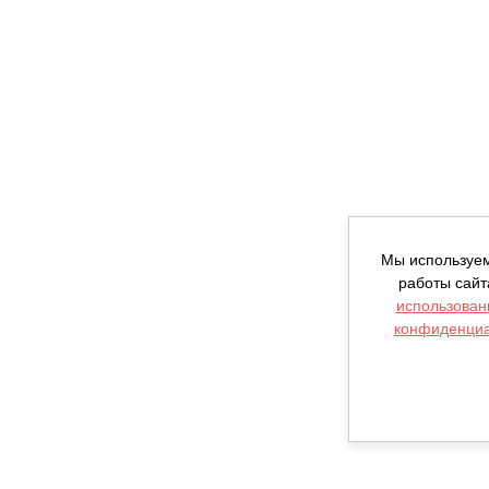
Мы используем
работы сайт
использован
конфиденциа