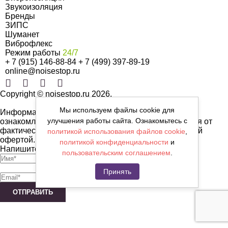
Звукоизоляция
Бренды
ЗИПС
Шуманет
Виброфлекс
Режим работы
24/7
+ 7 (915) 146-88-84
+ 7 (499) 397-89-19
online@noisestop.ru
Copyright © noisestop.ru 2026.
Мы используем файлы cookie для
Информация о товарах на сайте приведена в целях
улучшения работы сайта. Ознакомьтесь с
ознакомленияя. Фотографии, цвета могут отличаться от
фактических характеристик и не являются публичной
политикой использования файлов cookie
,
офертой.
политикой конфиденциальности
и
Напишите нам сообщение
пользовательским соглашением
.
Принять
ОТПРАВИТЬ