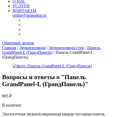
О НАС
УСЛУГИ
КОНТАКТЫ
online@noisestop.ru
Обратный звонок
Главная
/
Звукоизоляция
/
Звукоизоляция стен
/
Панель
GrandPanel-L (ГрандПанель)
/ Панель GrandPanel-L
(ГрандПанель)
Вопросы и ответы о "
Панель
GrandPanel-L (ГрандПанель)
"
805
₽
В наличии
Экологичная звукоизоляционная кварце-песчаная панель