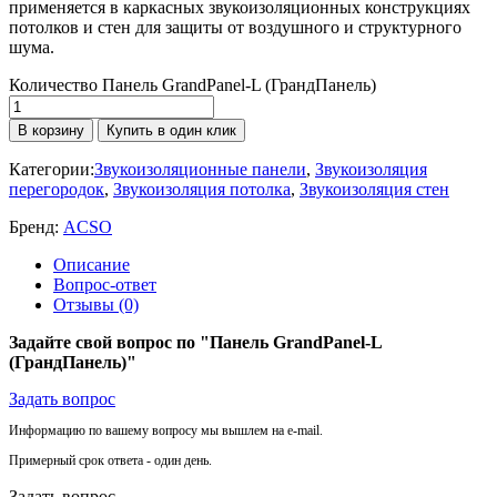
применяется в каркасных звукоизоляционных конструкциях
потолков и стен для защиты от воздушного и структурного
шума.
Количество Панель GrandPanel-L (ГрандПанель)
В корзину
Купить в один клик
Категории:
Звукоизоляционные панели
,
Звукоизоляция
перегородок
,
Звукоизоляция потолка
,
Звукоизоляция стен
Бренд:
ACSO
Описание
Вопрос-ответ
Отзывы (0)
Задайте свой вопрос по "Панель GrandPanel-L
(ГрандПанель)"
Задать вопрос
Информацию по вашему вопросу мы вышлем на e-mail.
Примерный срок ответа - один день.
Задать вопрос