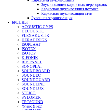
Каркасная звукоизоляция
Звукоизоляция каркасных перегородок
Каркасная звукоизоляция потолка
Каркасная звукоизоляция стен
Рулонная звукоизоляция
БРЕНДЫ
ACOUSTIC GYPS
DECOUSTIC
FLEXAKUSTIK
HERADESIGN
ISOPLAAT
ISOTEX
ISOTOP
K-FONIK
RUSPANEL
SONOPLAT
SOUNDBOARD
SOUNDEC
SOUNDGUARD
SOUNDLINE
SOUNDLUX
STEICO
SYLOMER
TECSOUND
Флекс (Flex)