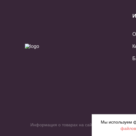
И
О
К
Б
Мы используем ф
Информация о товарах на сайте приведена в целях 
файлов