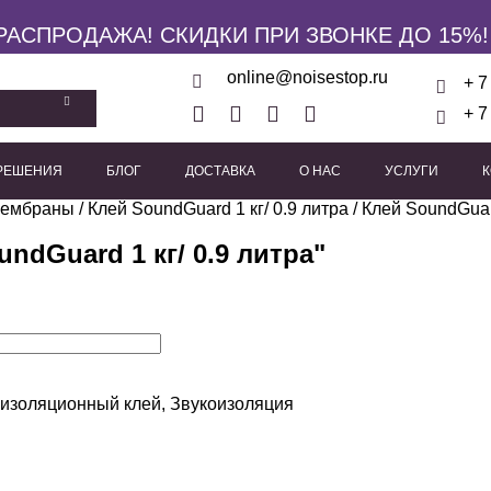
РАСПРОДАЖА! СКИДКИ ПРИ ЗВОНКЕ ДО 15%!
online@noisestop.ru
+ 7
+ 7
 РЕШЕНИЯ
БЛОГ
ДОСТАВКА
О НАС
УСЛУГИ
мембраны
кие панели
/
Клей SoundGuard 1 кг/ 0.9 литра
Акустические звукоизоляционные кабины
/ Клей SoundGuard
Виброизоляционные опоры
Пружинные виброиз
Виброподвесы для гипсока
Виброподвесы для оборуд
Виброподвесы для потолка
undGuard 1 кг/ 0.9 литра
"
оизоляционный клей
,
Звукоизоляция