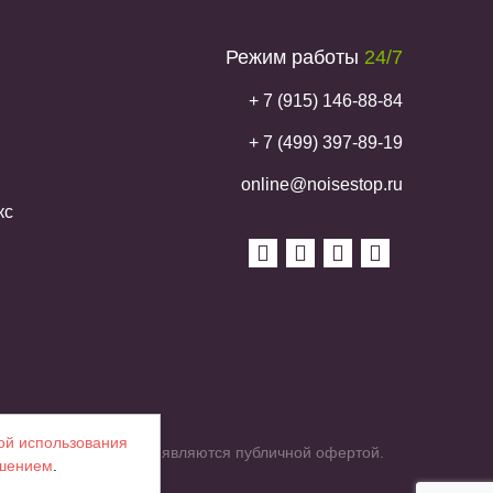
Режим работы
24/7
+ 7 (915) 146-88-84
+ 7 (499) 397-89-19
online@noisestop.ru
кс
ой использования
их характеристик и не являются публичной офертой.
ашением
.