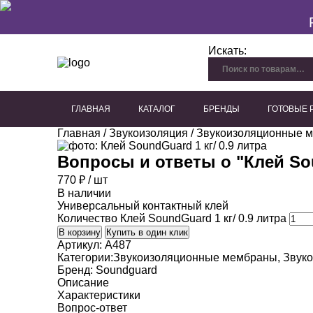
Искать:
ГЛАВНАЯ
КАТАЛОГ
БРЕНДЫ
ГОТОВЫЕ
Главная
/
Звукоизоляция
/
Звукоизоляционные 
Перфорированный гипсокартон
Плиты из древесного волокна
Акустические панели для потолка
Акустические панели для стен
Декоративные акустичес
Вопросы и ответы о "
Клей So
770
₽
/ шт
В наличии
Универсальный контактный клей
Количество Клей SoundGuard 1 кг/ 0.9 литра
В корзину
Купить в один клик
Артикул:
A487
Категории:
Звукоизоляционные мембраны
,
Звук
Бренд:
Soundguard
Описание
Характеристики
Вопрос-ответ