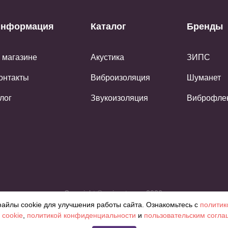
нформация
Каталог
Бренды
 магазине
Акустика
ЗИПС
онтакты
Виброизоляция
Шуманет
лог
Звукоизоляция
Виброфле
Copyright © noisestop.ru 2026.
айлы cookie для улучшения работы сайта. Ознакомьтесь с
политик
ознакомленияя. Фотографии, цвета могут отличаться от фактическ
 cookie
,
политикой конфиденциальности
и
пользовательским согл