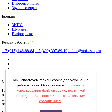
Виброизоляция
Звукоизоляция
Бренды
ЗИПС
Шуманет
Виброфлекс
Режим работы
24/7
+ 7 (915) 146-88-84
+ 7 (499) 397-89-19
online@noisestop.ru
Мы используем файлы cookie для улучшения
Copyright © noisestop.ru 2026.
работы сайта. Ознакомьтесь с
политикой
Информация о товарах на сайте приведена в целях
использования файлов cookie
,
политикой
ознакомленияя. Фотографии, цвета могут отличаться от
конфиденциальности
и
пользовательским
фактических характеристик и не являются публичной
соглашением
.
офертой.