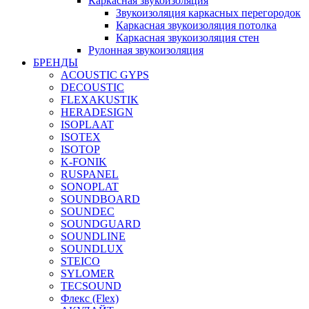
Каркасная звукоизоляция
Звукоизоляция каркасных перегородок
Каркасная звукоизоляция потолка
Каркасная звукоизоляция стен
Рулонная звукоизоляция
БРЕНДЫ
ACOUSTIC GYPS
DECOUSTIC
FLEXAKUSTIK
HERADESIGN
ISOPLAAT
ISOTEX
ISOTOP
K-FONIK
RUSPANEL
SONOPLAT
SOUNDBOARD
SOUNDEC
SOUNDGUARD
SOUNDLINE
SOUNDLUX
STEICO
SYLOMER
TECSOUND
Флекс (Flex)