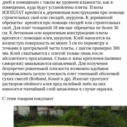
дней в помещении с таким же уровнем влажности, как в
помещении, куда будут установлены плиты. Плиты
ИЗОПЛАТ крепятся к деревянным конструкциям при помощи
строительных скоб или гвоздей, шурупов. К деревянной
обрешетке крепятся при помощи гвоздей или строительных
скоб. Для плит толщиной 18 мм шаг обрешетки не более 30
см. К бетонным или кирпичным конструкциям плиты
крепятся с помощью клея, шурупов. Клей наносится на
волнистую поверхность не менее 3 см по периметру и
точками в центральной части плиты, с шагом примерно 300
мм.
Клей схватывается с плитой только лишь после
абсолютного просыхания. Стыки и зоны крепления (шляпки
саморезов) замазываются шпаклевкой. Для получения
безупречно ровненькой плоскости возможно вдобавок
прошпаклевать целую плоскость плит тоненькой оболочкой
сухих смесей (Rotband, Knauf и др). Изоплат грунтуют
раствором обойного клея пред оклейкой либо на них
наносится тончайший слой шпаклевки в случае окраски.
C этим товаром покупают