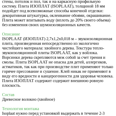
стены, потолок и пол, так и на каркасную профильную
систему.
Плита ИЗОПЛАТ (
ISOPLAAT)
, толщиной 18 мм
подойдет под всевозможные способы конечной отделки:
декоративная штукатурка, оклеивание обоями, окрашивание.
Плита может впитывать воду (вплоть до 20% своего объема)
без изменения своих шумоизоляционных качеств.
Описание
ISOPLAAT (ИЗОПЛАТ) 2,7х1,2х0,018 м – звукоизоляционная
плита, произведенная непосредственно из экологично
чистейшего материала: хвойного дерева. Текстура тепло-
звукоизоляционной плиты ISOPLAAT, как у войлока.
Ворсинки дерева скрепляются меж собой за счет трения и
смолы. Плита ISOPLAAT не опасна для детей, аллергиков,
астматиков, так как при производстве плит применяют только
горячее прессование и сушение. Клей никак не применяют в
виду его вредности и канцерогенности для здоровья человека.
Плита ИЗОПЛАТ содержит содержит внешнюю ровную
плоскость.
Состав
Древесное волокно (хвойное)
Технология монтажа
Isoplaat нужно перед установкой выдержать в течение 2-3