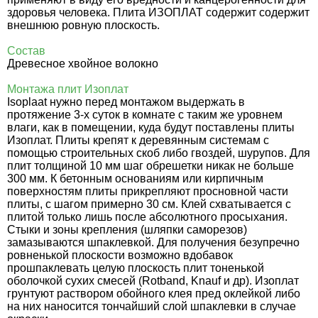
здоровья человека. Плита ИЗОПЛАТ содержит содержит
внешнюю ровную плоскость.
Состав
Древесное хвойное волокно
Монтажа плит Изоплат
Isoplaat нужно перед монтажом выдержать в
протяжение 3-х суток в комнате с таким же уровнем
влаги, как в помещении, куда будут поставлены плиты
Изоплат. Плиты крепят к деревянным системам с
помощью строительных скоб либо гвоздей, шурупов. Для
плит толщиной 10 мм шаг обрешетки никак не больше
300 мм. К бетонным основаниям или кирпичным
поверхностям плиты прикрепляют просновной части
плиты, с шагом примерно 30 см. Клей схватывается с
плитой только лишь после абсолютного просыхания.
Стыки и зоны крепления (шляпки саморезов)
замазываются шпаклевкой. Для получения безупречно
ровненькой плоскости возможно вдобавок
прошпаклевать целую плоскость плит тоненькой
оболочкой сухих смесей (Rotband, Knauf и др). Изоплат
грунтуют раствором обойного клея пред оклейкой либо
на них наносится тончайший слой шпаклевки в случае