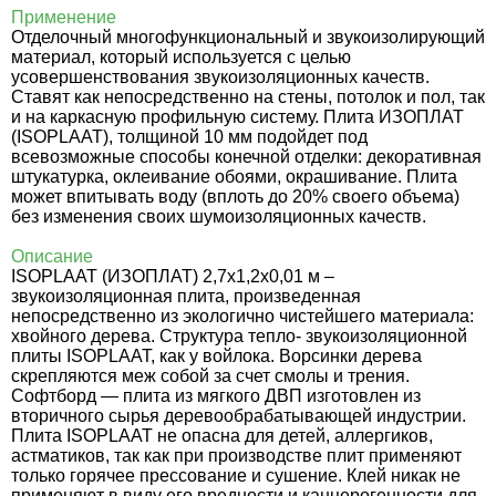
Применение
Отделочный многофункциональный и звукоизолирующий
материал, который используется с целью
усовершенствования звукоизоляционных качеств.
Ставят как непосредственно на стены, потолок и пол, так
и на каркасную профильную систему.
Плита ИЗОПЛАТ
(
ISOPLAAT)
, толщиной 10 мм подойдет под
всевозможные способы конечной отделки: декоративная
штукатурка, оклеивание обоями, окрашивание. Плита
может впитывать воду (вплоть до 20% своего объема)
без изменения своих шумоизоляционных качеств.
Описание
ISOPLAAT (ИЗОПЛАТ) 2,7х1,2х0,01 м –
звукоизоляционная плита, произведенная
непосредственно из экологично чистейшего материала:
хвойного дерева. Структура тепло- звукоизоляционной
плиты ISOPLAAT, как у войлока. Ворсинки дерева
скрепляются меж собой за счет смолы и трения.
Софтборд — плита из мягкого ДВП изготовлен из
вторичного сырья деревообрабатывающей индустрии.
Плита ISOPLAAT не опасна для детей, аллергиков,
астматиков, так как при производстве плит применяют
только горячее прессование и сушение. Клей никак не
применяют в виду его вредности и канцерогенности для