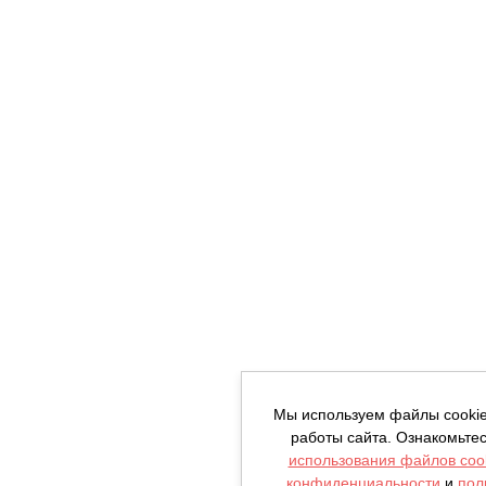
Мы используем файлы cooki
работы сайта. Ознакомьте
использования файлов coo
конфиденциальности
и
пол