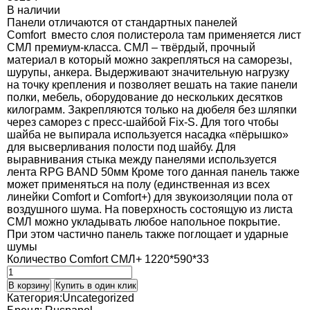
В наличии
Панели отличаются от стандартных панелей
Comfort вместо слоя полистерола там применяется лист
СМЛ премиум-класса. СМЛ – твёрдый, прочный
материал в который можно закрепляться на саморезы,
шурупы, анкера. Выдерживают значительную нагрузку
на точку крепления и позволяет вешать на такие панели
полки, мебель, оборудование до нескольких десятков
килограмм. Закрепляются только на дюбеля без шляпки
через саморез с пресс-шайбой Fix-S. Для того чтобы
шайба не выпирала используется насадка «пёрышко»
для высверливания полости под шайбу. Для
выравнивания стыка между панелями используется
лента RPG BAND 50мм Кроме того данная панель также
может применяться на полу (единственная из всех
линейки Comfort и Comfort+) для звукоизоляции пола от
воздушного шума. На поверхность состоящую из листа
СМЛ можно укладывать любое напольное покрытие.
При этом частично панель также поглощает и ударные
шумы
Количество Comfort СМЛ+ 1220*590*33
В корзину
Купить в один клик
Категория:
Uncategorized