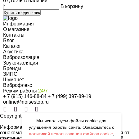
67,162
₽
В наличии
В корзину
Купить в один клик
Информация
О магазине
Контакты
Блог
Каталог
Акустика
Виброизоляция
Звукоизоляция
Бренды
ЗИПС
Шуманет
Виброфлекс
Режим работы
24/7
+ 7 (915) 146-88-84
+ 7 (499) 397-89-19
online@noisestop.ru
Copyright © noisestop.ru 2026.
Мы используем файлы cookie для
Информация о товарах на сайте приведена в целях
улучшения работы сайта. Ознакомьтесь с
ознакомленияя. Фотографии, цвета могут отличаться от
политикой использования файлов cookie
,
фактических характеристик и не являются публичной