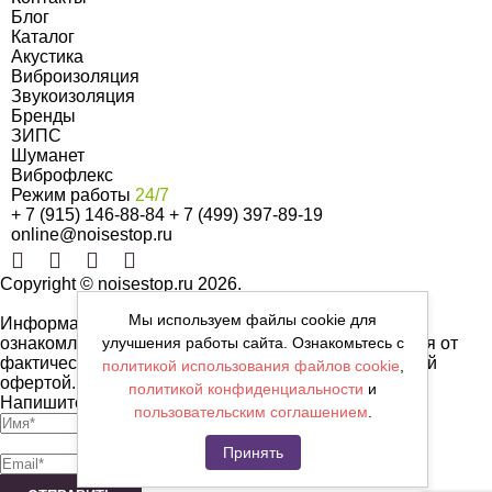
Блог
Каталог
Акустика
Виброизоляция
Звукоизоляция
Бренды
ЗИПС
Шуманет
Виброфлекс
Режим работы
24/7
+ 7 (915) 146-88-84
+ 7 (499) 397-89-19
online@noisestop.ru
Copyright © noisestop.ru 2026.
Мы используем файлы cookie для
Информация о товарах на сайте приведена в целях
улучшения работы сайта. Ознакомьтесь с
ознакомленияя. Фотографии, цвета могут отличаться от
фактических характеристик и не являются публичной
политикой использования файлов cookie
,
офертой.
политикой конфиденциальности
и
Напишите нам сообщение
пользовательским соглашением
.
Принять