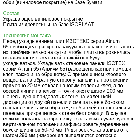
обои (виниловое покрытие) на базе бумаги.
Состав
Украшающее виниловое покрытие
Плита из древесины на базе ISOPLAAT
Технология монтажа
Перед укладыванием плит ИЗОТЕКС серии Atrium
65 необходимо раскрыть вакуумные упаковки и оставить
их приблизительно на сутки, чтобы плиты выровнялись
по влажности с комнатой в какой они будут
укладываться. Укладывать стеновые панели ISOTEX
серии Atrium 65 (Атриум 65) разрешено как при помощи
клея, также и на обрешетку. С применением клеевого
вещества на обратную сторону панели на протяжении
примерно 20 мм от края наносим полоски клея, а по
осевой линии панельки – точки клея с шагом 200 мм.
Панель нужно придавать к стене на маленькой
дистанции от другой панели и смещать ее в боковом
направлении таким образом, чтобы клей выровнялся и
панелька прикрепилась к стене без помощи. В случае
если использовать обрешетку, то в таком случае нужно в
вертикальном положении зафиксировать деревянные
бруски шириной 50-70 мм. Ряды реек устанавливают с
шагом 290 мм (измерения выполняется согласно