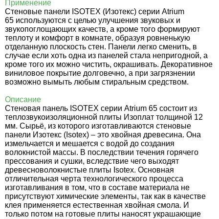
Применение
Стеновые панели ISOTEX (Изотекс) серии Atrium
65
используются с целью улучшения звуковых и
звукопоглощающих качеств, а кроме того формируют
теплоту и комфорт в комнате, образуя ровненькую
отделанную плоскость стен. Панели легко сменить, в
случае если хоть одна из панелей стала непригодной, а
кроме того их можно чистить, окрашивать. Декоративное
виниловое покрытие долговечно, а при загрязнении
возможно вымыть любым стиральным средством.
Описание
Стеновая панель ISOTEX серии Atrium 65 состоит из
теплозвукоизоляционной плиты Изоплат толщиной 12
мм. Сырьё, из которого изготавливаются стеновые
панели Изотекс (Isotex) – это хвойная древесина. Она
измельчается и мешается с водой до создания
волокнистой массы. В последствии течения горячего
прессования и сушки, вследствие чего выходят
древесноволокнистые плиты Isotex. Основная
отличительная черта технологического процесса
изготавливания в том, что в составе материала не
присутствуют химические элементы, так как в качестве
клея применяется естественная хвойная смола. И
только потом на готовые плиты наносят украшающие