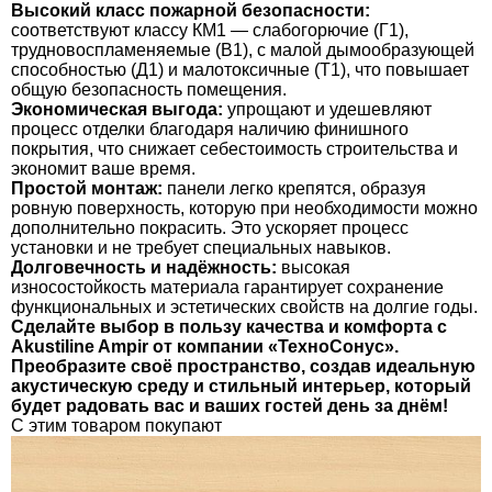
Высокий класс пожарной безопасности:
соответствуют классу КМ1 — слабогорючие (Г1),
трудновоспламеняемые (В1), с малой дымообразующей
способностью (Д1) и малотоксичные (Т1), что повышает
общую безопасность помещения.
Экономическая выгода:
упрощают и удешевляют
процесс отделки благодаря наличию финишного
покрытия, что снижает себестоимость строительства и
экономит ваше время.
Простой монтаж:
панели легко крепятся, образуя
ровную поверхность, которую при необходимости можно
дополнительно покрасить. Это ускоряет процесс
установки и не требует специальных навыков.
Долговечность и надёжность:
высокая
износостойкость материала гарантирует сохранение
функциональных и эстетических свойств на долгие годы.
Сделайте выбор в пользу качества и комфорта с
Akustiline Ampir от компании «ТехноСонус».
Преобразите своё пространство, создав идеальную
акустическую среду и стильный интерьер, который
будет радовать вас и ваших гостей день за днём!
C этим товаром покупают