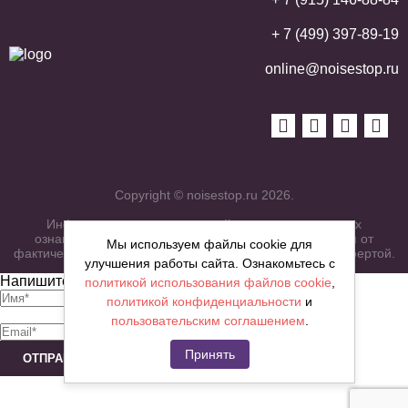
+ 7 (499) 397-89-19
online@noisestop.ru
Copyright © noisestop.ru 2026.
Информация о товарах на сайте приведена в целях
ознакомленияя. Фотографии, цвета могут отличаться от
Мы используем файлы cookie для
фактических характеристик и не являются публичной офертой.
улучшения работы сайта. Ознакомьтесь с
Напишите нам сообщение
политикой использования файлов cookie
,
политикой конфиденциальности
и
пользовательским соглашением
.
Принять
ОТПРАВИТЬ