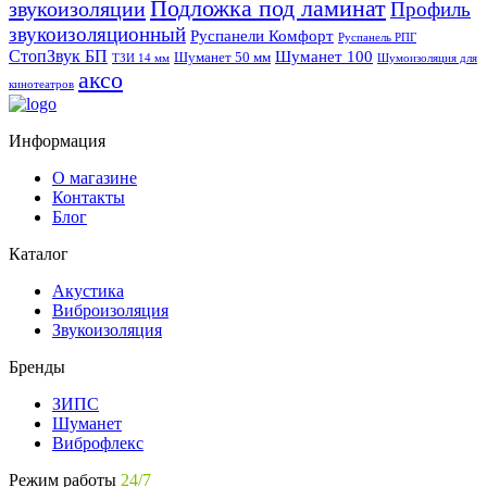
Подложка под ламинат
звукоизоляции
Профиль
звукоизоляционный
Руспанели Комфорт
Руспанель РПГ
СтопЗвук БП
Шуманет 100
Шуманет 50 мм
ТЗИ 14 мм
Шумоизоляция для
аксо
кинотеатров
Информация
О магазине
Контакты
Блог
Каталог
Акустика
Виброизоляция
Звукоизоляция
Бренды
ЗИПС
Шуманет
Виброфлекс
Режим работы
24/7