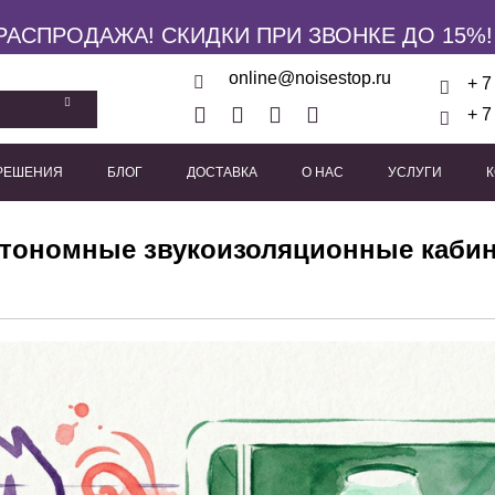
РАСПРОДАЖА! СКИДКИ ПРИ ЗВОНКЕ ДО 15%!
online@noisestop.ru
+ 7
+ 7
 РЕШЕНИЯ
БЛОГ
ДОСТАВКА
О НАС
УСЛУГИ
кие панели
Акустические звукоизоляционные кабины
Виброизоляционные опоры
Пружинные виброиз
Виброподвесы для гипсока
Виброподвесы для оборуд
Виброподвесы для потолка
втономные звукоизоляционные каби