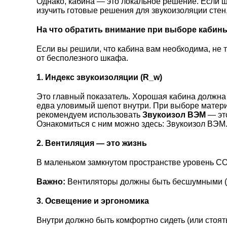
Однако, кабина — это локальное решение. Если ш
изучить
готовые решения для звукоизоляции стен
На что обратить внимание при выборе кабины
Если вы решили, что кабина вам необходима, не 
от бесполезного шкафа.
1. Индекс звукоизоляции (R_w)
Это главный показатель. Хорошая кабина должна 
едва уловимый шепот внутри. При выборе материа
рекомендуем использовать
Звукоизол ВЭМ
— это
Ознакомиться с ним можно здесь:
Звукоизол ВЭМ
2. Вентиляция — это жизнь
В маленьком замкнутом пространстве уровень CO_
Важно:
Вентиляторы должны быть бесшумными (ла
3. Освещение и эргономика
Внутри должно быть комфортно сидеть (или стоять