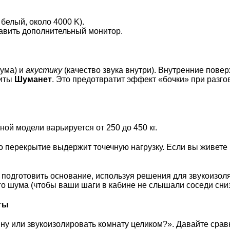
белый, около 4000 K).
тавить дополнительный монитор.
ума) и
акустику
(качество звука внутри). Внутренние пове
литы
Шуманет
. Это предотвратит эффект «бочки» при разго
ой модели варьируется от 250 до 450 кг.
о перекрытие выдержит точечную нагрузку. Если вы живет
 подготовить основание, используя
решения для звукоизол
го шума (чтобы ваши шаги в кабине не слышали соседи сниз
ты
ну или звукоизолировать комнату целиком?». Давайте срав