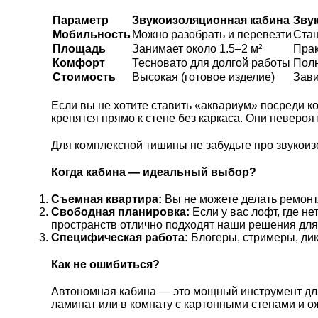
Параметр
Звукоизоляционная кабина
Зву
Мобильность
Можно разобрать и перевезти
Ста
Площадь
Занимает около 1.5–2 м²
Прак
Комфорт
Тесновато для долгой работы
Пол
Стоимость
Высокая (готовое изделие)
Зави
Если вы не хотите ставить «аквариум» посреди 
крепятся прямо к стене без каркаса. Они неверо
Для комплексной тишины не забудьте про
звукоиз
Когда кабина — идеальный выбор?
Съемная квартира:
Вы не можете делать ремонт,
Свободная планировка:
Если у вас лофт, где н
пространств отлично подходят наши
решения для
Специфическая работа:
Блогеры, стримеры, дик
Как не ошибиться?
Автономная кабина — это мощный инструмент для
ламинат или в комнату с картонными стенами и ож