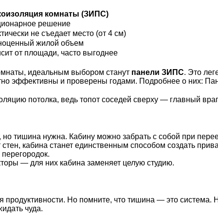
коизоляция комнаты (ЗИПС)
ционарное решение
тически не съедает место (от 4 см)
ноценный жилой объем
сит от площади, часто выгоднее
комнаты, идеальным выбором станут
панели ЗИПС
. Это ле
ятно эффективны и проверены годами. Подробнее о них:
Па
оляцию потолка
, ведь топот соседей сверху — главный вра
 но тишина нужна. Кабину можно забрать с собой при перее
ет стен, кабина станет единственным способом создать прив
 перегородок
.
торы — для них кабина заменяет целую студию.
 продуктивности. Но помните, что тишина — это система. 
идать чуда.