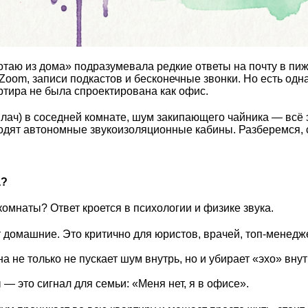
ботаю из дома» подразумевала редкие ответы на почту в п
om, записи подкастов и бесконечные звонки. Но есть одн
тира не была спроектирована как офис.
и плач) в соседней комнате, шум закипающего чайника — в
дят автономные звукоизоляционные кабины. Разберемся, с
а?
комнаты? Ответ кроется в психологии и физике звука.
 домашние. Это критично для юристов, врачей, топ-менедже
а не только не пускает шум внутрь, но и убирает «эхо» внут
— это сигнал для семьи: «Меня нет, я в офисе».