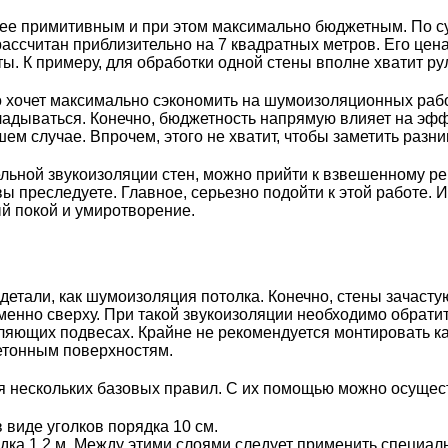
е примитивным и при этом максимально бюджетным. По сут
рассчитан приблизительно на 7 квадратных метров. Его цен
. К примеру, для обработки одной стены вполне хватит рул
о хочет максимально сэкономить на шумоизоляционных работ
вкладываться. Конечно, бюджетность напрямую влияет на эф
м случае. Впрочем, этого не хватит, чтобы заметить разни
льной звукоизоляции стен, можно прийти к взвешенному р
 преследуете. Главное, серьезно подойти к этой работе. И
й покой и умиротворение.
детали, как шумоизоляция потолка. Конечно, стены зачаст
енно сверху. При такой звукоизоляции необходимо обрати
яющих подвесах. Крайне не рекомендуется монтировать кар
бетонным поверхностям.
я нескольких базовых правил. С их помощью можно осуще
 виде уголков порядка 10 см.
ядка 1.2 м. Между этими слоями следует применить специал