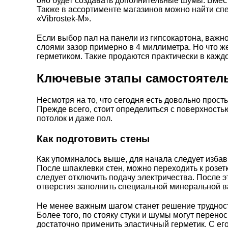
оно будет создавать дополнительные шумы. Вместо
Также в ассортименте магазинов можно найти сп
«
Vibrostek-M
».
Если выбор пал на панели из гипсокартона, важно
слоями зазор примерно в 4 миллиметра. Но что 
герметиком
. Такие продаются практически в каж
Ключевые этапы самостоятель
Несмотря на то, что сегодня есть довольно прос
Прежде всего, стоит определиться с поверхность
потолок и даже пол.
Как подготовить стены
Как упоминалось выше, для начала следует избав
После шпаклевки стен, можно переходить к розетк
следует отключить подачу электричества. После эт
отверстия заполнить специальной минеральной ва
Не менее важным шагом станет решение трудност
Более того, по стояку стуки и шумы могут перен
достаточно применить эластичный герметик. С ег