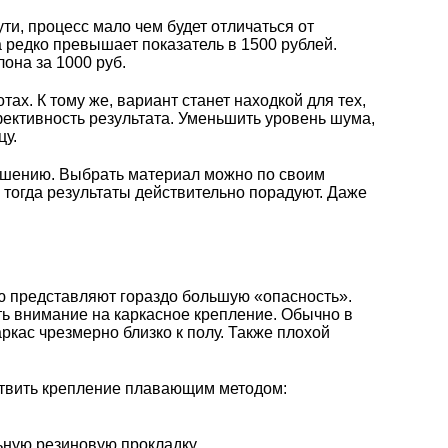
и, процесс мало чем будет отличаться от
а редко превышает показатель в 1500 рублей.
она за 1000 руб.
ах. К тому же, вариант станет находкой для тех,
фективность результата. Уменьшить уровень шума,
цу.
ешению. Выбрать материал можно по своим
 тогда результаты действительно порадуют. Даже
ую представляют гораздо большую «опасность».
ть внимание на каркасное крепление. Обычно в
кас чрезмерно близко к полу. Также плохой
ствить крепление плавающим методом:
ьную резиновую прокладку.