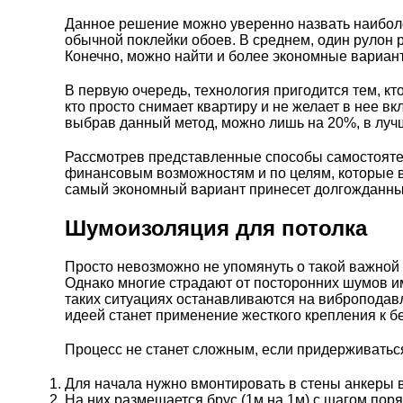
Данное решение можно уверенно назвать наиболе
обычной поклейки обоев. В среднем, один рулон 
Конечно, можно найти и более экономные варианты
В первую очередь, технология пригодится тем, кт
кто просто снимает квартиру и не желает в нее 
выбрав данный метод, можно лишь на 20%, в лучше
Рассмотрев представленные способы самостояте
финансовым возможностям и по целям, которые вы
самый экономный вариант принесет долгожданны
Шумоизоляция для потолка
Просто невозможно не упомянуть о такой важной 
Однако многие страдают от посторонних шумов им
таких ситуациях останавливаются на виброподавл
идеей станет применение жесткого крепления к 
Процесс не станет сложным, если придерживатьс
Для начала нужно вмонтировать в стены анкеры в
На них размещается брус (1м на 1м) с шагом пор