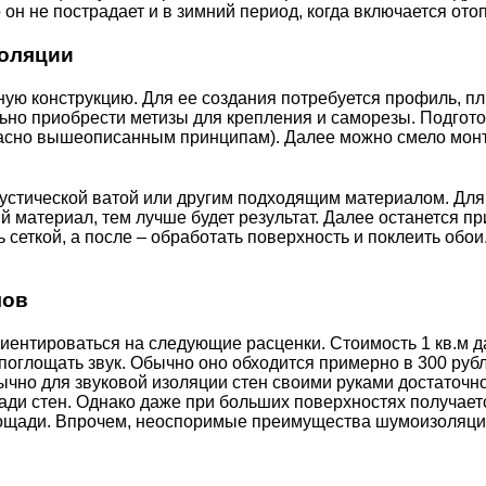
 он не пострадает и в зимний период, когда включается ото
золяции
ую конструкцию. Для ее создания потребуется профиль, пл
ельно приобрести метизы для крепления и саморезы. Подгот
асно вышеописанным принципам). Далее можно смело монтир
стической ватой или другим подходящим материалом. Для э
ий материал, тем лучше будет результат. Далее останется 
 сеткой, а после – обработать поверхность и поклеить обо
лов
иентироваться на следующие расценки. Стоимость 1 кв.м д
 поглощать звук. Обычно оно обходится примерно в 300 рубл
но для звуковой изоляции стен своими руками достаточно 
ади стен. Однако даже при больших поверхностях получае
лощади. Впрочем, неоспоримые преимущества шумоизоляции