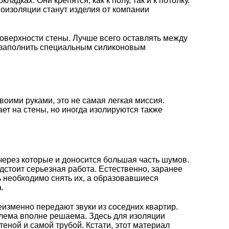
ках. Они крепятся, как к полу, так и к потолку.
оизоляции станут изделия от компании
поверхности стены. Лучше всего оставлять между
т заполнить специальным
силиконовым
оими руками, это не самая легкая миссия.
ет на стены, но иногда изолируются также
через которые и доносится большая часть шумов.
едстоит серьезная работа. Естественно, заранее
рь необходимо снять их, а образовавшиеся
.
изменно передают звуки из соседних квартир.
облема вполне решаема. Здесь для изоляции
ной и самой трубой. Кстати, этот материал