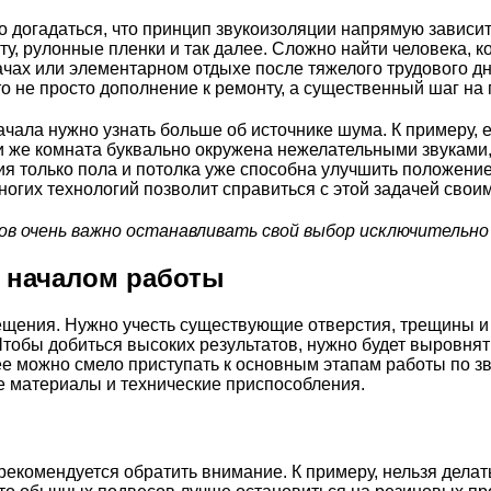
 догадаться, что принцип звукоизоляции напрямую зависит
у, рулонные пленки и так далее. Сложно найти человека, к
ах или элементарном отдыхе после тяжелого трудового дн
то не просто дополнение к ремонту, а существенный шаг на 
чала нужно узнать больше об источнике шума. К примеру, 
 же комната буквально окружена нежелательными звуками,
я только пола и потолка уже способна улучшить положение в
многих технологий позволит справиться с этой задачей свои
ов очень важно останавливать свой выбор исключительно
д началом работы
ения. Нужно учесть существующие отверстия, трещины и 
тобы добиться высоких результатов, нужно будет выровнят
ее можно смело приступать к основным этапам работы по зв
е материалы и технические приспособления.
рекомендуется обратить внимание. К примеру, нельзя делат