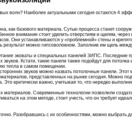
овых волн? Наиболее актуальными сегодня остаются 4 эф
а, как базового материала. Сутью процесса станет сооруже
бенное внимание стоит уделить отверстиям и щелям, через 
асов. Они устанавливаются у «проблемной» стены и крепятс
ь результат можно гипсоволокном. Заполнив им щель между
етание эковаты и специальных
панелей ЗИПС
. Последние 
звуков. Кстати, такие панели также подойдут для потолка и
ию тепла в самом помещении.
торонних звуков можно назвать потолочные панели. Этот ме
материалов, представленных на рынке сегодня. Можно подо
. Это критически важно, учитывая то, что нередко выполне
 материалов. Современные технологии позволили создать
иваться на этом методе, стоит учесть, что он требует идеал
точно. Разобравшись с их особенностями, можно выбрать дл