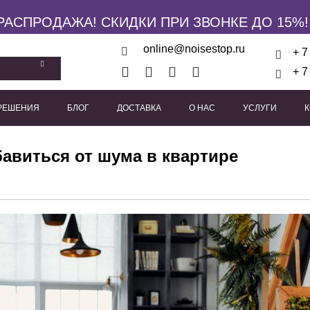
РАСПРОДАЖА! СКИДКИ ПРИ ЗВОНКЕ ДО 15%!
online@noisestop.ru
+ 7
+ 7
 РЕШЕНИЯ
БЛОГ
ДОСТАВКА
О НАС
УСЛУГИ
кие панели
Акустические звукоизоляционные кабины
Виброизоляционные опоры
Пружинные виброиз
Виброподвесы для гипсока
Виброподвесы для оборуд
Виброподвесы для потолка
авиться от шума в квартире