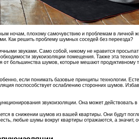
ым ночам, плохому самочувствию и проблемам в личной жи
ми. Как решить проблему шумных соседей без переезда?
чными звуками. Само собой, никому не нравится просыпать
еобходимости звукоизоляции помещения. Также эта техноло
 от большинства шумов, которые мешают продуктивному тру
собенно, если понимать базовые принципы технологии. Ест
ляция поспособствует ослаблению сторонних шумов. Изба
ункционирования звукоизоляции. Она может действовать в
ется в снижении шумов из вашей квартиры. Они будут погло
 есть, любые шумы вокруг квартиры отражаются, а значит, 
вукоизоляции