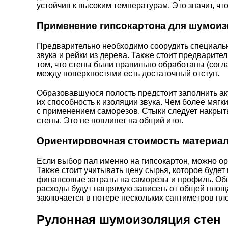
устойчив к высоким температурам. Это значит, что
Применение гипсокартона для шумои
Предварительно необходимо соорудить специальн
звука и рейки из дерева. Также стоит предварит
том, что стены были правильно обработаны (согл
между поверхностями есть достаточный отступ.
Образовавшуюся полость предстоит заполнить аку
их способность к изоляции звука. Чем более мягк
с применением саморезов. Стыки следует накрыть
стены. Это не повлияет на общий итог.
Ориентировочная стоимость материа
Если выбор пал именно на гипсокартон, можно ор
Также стоит учитывать цену сырья, которое будет
финансовые затраты на саморезы и профиль. Обыч
расходы будут напрямую зависеть от общей площ
заключается в потере нескольких сантиметров п
Рулонная шумоизоляция стен