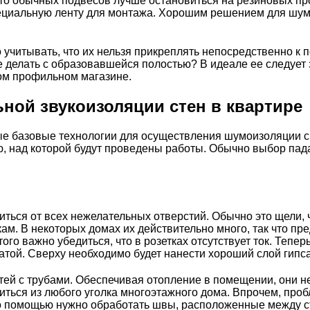
 обычных подвесов лучше остановиться на резиновых проклад
ециальную ленту для монтажа. Хорошим решением для шум
 учитывать, что их нельзя прикреплять непосредственно к 
же делать с образовавшейся полостью? В идеале ее следуе
дом профильном магазине.
ной звукоизоляции стен в квартире
тые базовые технологии для осуществления шумоизоляции св
ю, над которой будут проведены работы. Обычно выбор пада
иться от всех нежелательных отверстий. Обычно это щели, 
ам. В некоторых домах их действительно много, так что пр
ого важно убедиться, что в розетках отсутствует ток. Тепе
той. Сверху необходимо будет нанести хороший слой гипса
ей с трубами. Обеспечивая отопление в помещении, они не
оситься из любого уголка многоэтажного дома. Впрочем, пр
о помощью нужно обработать швы, расположенные между сте