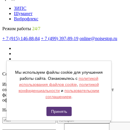
ЗИПС
Шуманет
Виброфлекс
Режим работы
24/7
+ 7 (915) 146-88-84
+ 7 (499) 397-89-19
online@noisestop.ru
Мы используем файлы cookie для улучшения
Copyright © noisestop.ru 2026.
работы сайта. Ознакомьтесь с
политикой
Информация о товарах на сайте приведена в целях
использования файлов cookie
,
политикой
ознакомленияя. Фотографии, цвета могут отличаться от
конфиденциальности
и
пользовательским
фактических характеристик и не являются публичной
соглашением
.
офертой.
Напишите нам сообщение
Принять