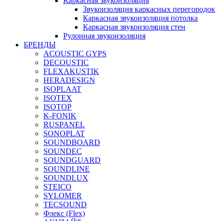
Каркасная звукоизоляция
Звукоизоляция каркасных перегородок
Каркасная звукоизоляция потолка
Каркасная звукоизоляция стен
Рулонная звукоизоляция
БРЕНДЫ
ACOUSTIC GYPS
DECOUSTIC
FLEXAKUSTIK
HERADESIGN
ISOPLAAT
ISOTEX
ISOTOP
K-FONIK
RUSPANEL
SONOPLAT
SOUNDBOARD
SOUNDEC
SOUNDGUARD
SOUNDLINE
SOUNDLUX
STEICO
SYLOMER
TECSOUND
Флекс (Flex)