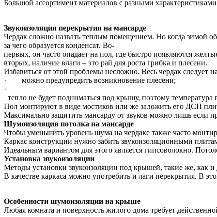
Большой ассортимент материалов с разными характеристиками
Звукоизоляция перекрытия на мансарде
Чердак сложно назвать теплым помещением. Но когда зимой обог
за чего образуется конденсат. Во-
первых, он часто опадает на пол, где быстро появляются желтые
вторых, наличие влаги – это рай для роста грибка и плесени.
Избавиться от этой проблемы несложно. Весь чердак следует н
· можно предупредить возникновение плесени;
·
тепло не будет подниматься под крышу, поэтому температура в
Пол монтируют в виде мостиков или же заложить его ДСП плит
Максимально защитить мансарду от звуков можно лишь если пр
Шумоизоляция потолка на мансарде
Чтобы уменьшить уровень шума на чердаке также часто монтиру
Каркас конструкции нужно забить звукоизоляционными плитами
Идеальным вариантом для этого является гипсоволокно. Потоло
Установка звукоизоляции
Методы установки звукоизоляции под крышей, такие же, как и 
В качестве каркаса можно употребить и лаги перекрытия. В эт
Особенности шумоизоляции на крыше
Любая комната и поверхность жилого дома требует действенно