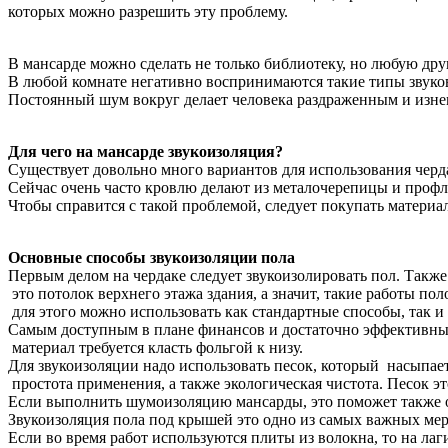
которых можно разрешить эту проблему.
В мансарде можно сделать не только библиотеку, но любую дру
В любой комнате негативно воспринимаются такие типы звуков
Постоянный шум вокруг делает человека раздраженным и изнем
Для чего на мансарде звукоизоляция?
Существует довольно много вариантов для использования черда
Сейчас очень часто кровлю делают из металочерепицы и профли
Чтобы справится с такой проблемой, следует покупать материа
Основные способы звукоизоляции пола
Первым делом на чердаке следует звукоизолировать пол. Также 
это потолок верхнего этажа здания, а значит, такие работы п
для этого можно использовать как стандартные способы, так 
Самым доступным в плане финансов и достаточно эффективным
материал требуется класть фольгой к низу.
Для звукоизоляции надо использовать песок, который насыпает
простота применения, а также экологическая чистота. Песок 
Если выполнить шумоизоляцию мансарды, это поможет также о
Звукоизоляция пола под крышей это одно из самых важных меро
Если во время работ используются плиты из волокна, то на ла