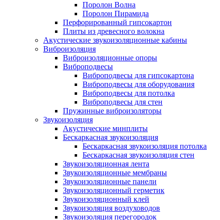
Поролон Волна
Поролон Пирамида
Перфорированный гипсокартон
Плиты из древесного волокна
Акустические звукоизоляционные кабины
Виброизоляция
Виброизоляционные опоры
Виброподвесы
Виброподвесы для гипсокартона
Виброподвесы для оборудования
Виброподвесы для потолка
Виброподвесы для стен
Пружинные виброизоляторы
Звукоизоляция
Акустические минплиты
Бескаркасная звукоизоляция
Бескаркасная звукоизоляция потолка
Бескаркасная звукоизоляция стен
Звукоизоляционная лента
Звукоизоляционные мембраны
Звукоизоляционные панели
Звукоизоляционный герметик
Звукоизоляционный клей
Звукоизоляция воздуховодов
Звукоизоляция перегородок