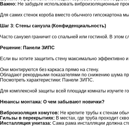
Важно:
Не забудьте использовать виброизоляционные прок
Для самих стенок короба вместо обычного гипсокартона м
Шаг 3: Стены санузла (Конфиденциальность)
Часто санузел граничит со спальней или гостиной. В этом 
Решение: Панели ЗИПС
Если вы хотите защитить стену максимально эффективно и
Они монтируются без каркаса прямо на стену.
Обладают рекордными показателями по снижению шума пр
Посмотреть характеристики:
Панели ЗИПС
.
Для комплексной защиты всей площади комнаты изучите
г
Нюансы монтажа: О чем забывают новички?
Виброизоляция хомутов:
Не крепите трубы к стенам обы
Гильзы в перекрытиях:
В местах, где труба проходит скв
Инсталляция унитаза:
Сама рама инсталляции должна сто