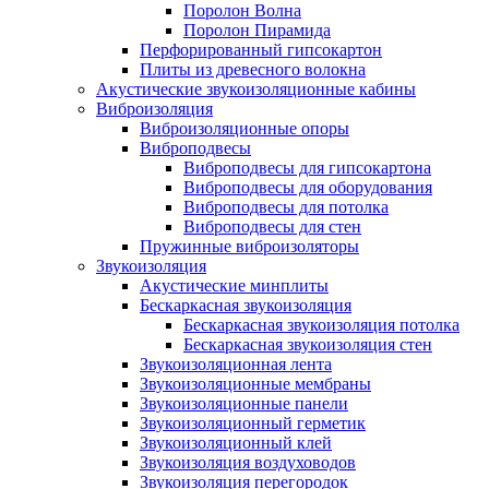
Поролон Волна
Поролон Пирамида
Перфорированный гипсокартон
Плиты из древесного волокна
Акустические звукоизоляционные кабины
Виброизоляция
Виброизоляционные опоры
Виброподвесы
Виброподвесы для гипсокартона
Виброподвесы для оборудования
Виброподвесы для потолка
Виброподвесы для стен
Пружинные виброизоляторы
Звукоизоляция
Акустические минплиты
Бескаркасная звукоизоляция
Бескаркасная звукоизоляция потолка
Бескаркасная звукоизоляция стен
Звукоизоляционная лента
Звукоизоляционные мембраны
Звукоизоляционные панели
Звукоизоляционный герметик
Звукоизоляционный клей
Звукоизоляция воздуховодов
Звукоизоляция перегородок