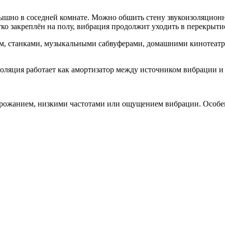
лышно в соседней комнате. Можно обшить стену звукоизоляцион
о закреплён на полу, вибрация продолжит уходить в перекрытие.
ем, станками, музыкальными сабвуферами, домашними кинотеат
золяция работает как амортизатор между источником вибрации и
рожанием, низкими частотами или ощущением вибрации. Особенн