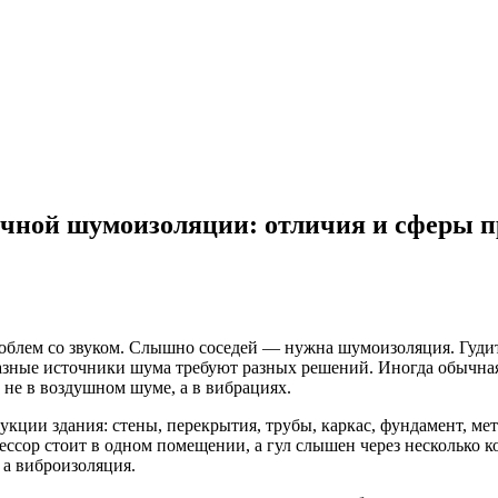
ычной шумоизоляции: отличия и сферы 
роблем со звуком. Слышно соседей — нужна шумоизоляция. Гуди
зные источники шума требуют разных решений. Иногда обычная 
 не в воздушном шуме, а в вибрациях.
трукции здания: стены, перекрытия, трубы, каркас, фундамент, м
ссор стоит в одном помещении, а гул слышен через несколько ко
 а виброизоляция.