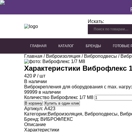
Искать:
ГЛАВНАЯ
КАТАЛОГ
БРЕНДЫ
ГОТОВЫЕ
Главная
/
Виброизоляция
/
Виброподвесы
Перфорированный гипсокартон
Плиты из древесного волокна
Акустические панели для потолка
Акустические панели для стен
Декоративные акустичес
/
Вибр
Характеристики
Виброфлекс 1
420
₽
/ шт
В наличии
Виброкрепления для оборудования с max. нагруз
99999 в наличии
Количество Виброфлекс 1/7 М8
В корзину
Купить в один клик
Артикул:
A423
Категории:
Виброизоляция
,
Виброподвесы
,
Вибр
Бренд:
ВИБРОФЛЕКС
Описание
Характеристики