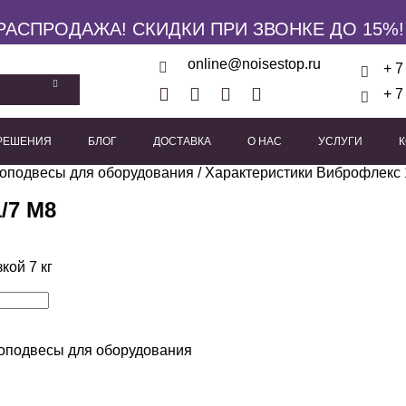
РАСПРОДАЖА! СКИДКИ ПРИ ЗВОНКЕ ДО 15%!
online@noisestop.ru
+ 7
+ 7
 РЕШЕНИЯ
БЛОГ
ДОСТАВКА
О НАС
УСЛУГИ
кие панели
оподвесы для оборудования
Акустические звукоизоляционные кабины
/ Характеристики Виброфлекс 
Виброизоляционные опоры
Пружинные виброиз
Виброподвесы для гипсока
Виброподвесы для оборуд
Виброподвесы для потолка
/7 М8
кой 7 кг
оподвесы для оборудования